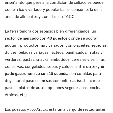
w
e
n
n
enseñando que pese a la condición de celíaco se puede
w
w
n
d
i
w
e
o
n
i
w
comer rico y variado y popularizar el consumo, la dem
w
d
n
w
)
o
d
i
anda de alimentos y comidas sin TACC.
w
o
n
)
w
d
)
o
w
)
La feria tendrá dos espacios bien diferenciados: un
sector de
mercado con 40 puestos
donde se podrán
adquirir productos muy variados (como aceites, especias,
dulces, bebidas variadas, lácteos, panificados, frutas y
verduras, pastas, snacks, embutidos, cereales y semillas,
conservas, congelados, sopas y caldos, entre otros) y
un
patio gastronómico con 15 st ands
, con comidas para
degustar al paso en mesas comunitarias (sushi, carnes,
pastas, platos de autor, opciones vegetarianas, cocinas
étnicas, etc).
Los puestos y
foodtrucks
estarán a cargo de restaurantes