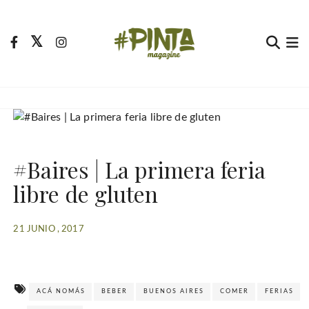
S
a
l
t
Pinta Magazine
El portal para tu tiempo libre
a
r
a
l
c
#Baires | La primera feria
o
n
libre de gluten
t
e
21 JUNIO , 2017
n
i
d
o
ACÁ NOMÁS
BEBER
BUENOS AIRES
COMER
FERIAS