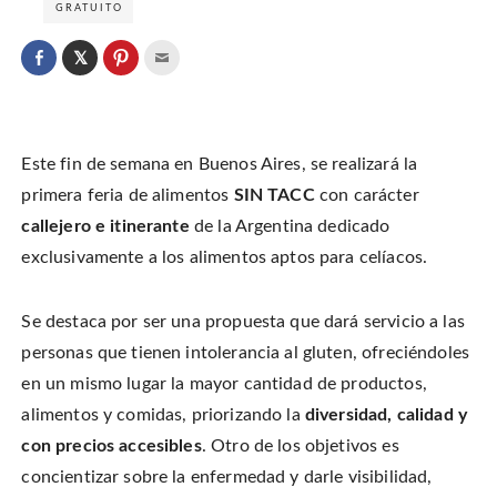
GRATUITO
C
l
C
C
C
i
l
l
l
c
i
i
i
k
c
c
c
t
k
k
k
o
t
t
t
s
o
o
o
h
Este fin de semana en Buenos Aires, se realizará la
s
s
e
a
h
h
m
r
a
a
a
primera feria de alimentos
SIN TACC
con carácter
e
r
r
i
o
e
e
l
callejero e itinerante
de la Argentina dedicado
n
o
o
t
T
n
n
h
w
exclusivamente a los alimentos aptos para celíacos.
F
P
i
i
a
i
s
t
c
n
t
t
e
t
o
e
b
e
a
r
Se destaca por ser una propuesta que dará servicio a las
o
r
f
(
o
e
r
O
k
s
i
personas que tienen intolerancia al gluten, ofreciéndoles
p
(
t
e
e
O
(
n
en un mismo lugar la mayor cantidad de productos,
n
p
O
d
s
e
p
(
i
alimentos y comidas, priorizando la
diversidad, calidad y
n
e
O
n
s
n
p
n
i
s
e
con precios accesibles
. Otro de los objetivos es
e
n
i
n
w
n
n
s
concientizar sobre la enfermedad y darle visibilidad,
w
e
n
i
i