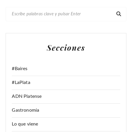
B
U
S
C
A
Secciones
R
:
#Baires
#LaPlata
ADN Platense
Gastronomía
Lo que viene