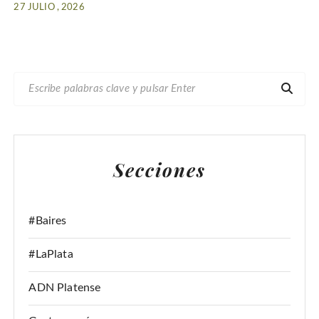
27 JULIO , 2026
B
U
S
C
A
Secciones
R
:
#Baires
#LaPlata
ADN Platense