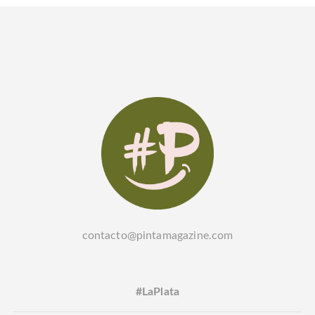
contacto@pintamagazine.com
#LaPlata