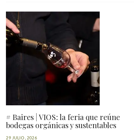
# Baires | VIOS: la feria que reúne
bodegas orgánicas y sustentables
29 JULIO , 2026