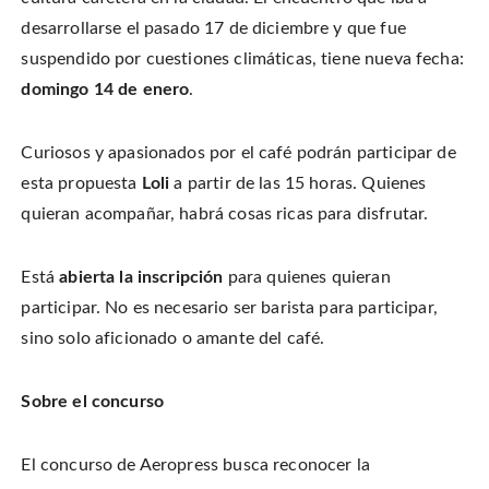
i
a
i
s
t
c
n
t
desarrollarse el pasado 17 de diciembre y que fue
t
e
t
o
e
b
e
a
suspendido por cuestiones climáticas, tiene nueva fecha:
r
o
r
f
(
o
e
r
O
domingo 14 de enero
.
k
s
i
p
(
t
e
e
O
(
n
n
p
O
d
s
e
p
(
i
Curiosos y apasionados por el café podrán participar de
n
e
O
n
s
n
p
n
i
s
e
esta propuesta
Loli
a partir de las 15 horas. Quienes
e
n
i
n
w
n
n
s
quieran acompañar, habrá cosas ricas para disfrutar.
w
e
n
i
i
w
e
n
n
w
w
n
d
i
w
e
o
n
i
w
Está
abierta la inscripción
para quienes quieran
w
d
n
w
)
o
d
i
participar. No es necesario ser barista para participar,
w
o
n
)
w
d
sino solo aficionado o amante del café.
)
o
w
)
Sobre el concurso
El concurso de Aeropress busca reconocer la