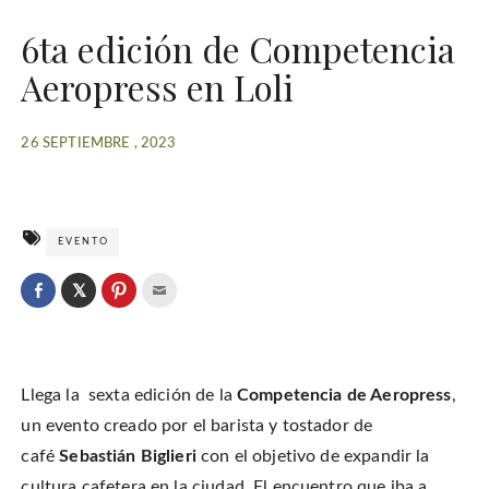
6ta edición de Competencia
Aeropress en Loli
26 SEPTIEMBRE , 2023
EVENTO
C
l
C
C
C
i
l
l
l
c
i
i
i
k
c
c
c
t
k
k
k
o
t
t
t
s
o
o
o
h
Llega la sexta edición de la
Competencia de Aeropress
,
s
s
e
a
h
h
m
r
a
a
a
un evento creado por el barista y tostador de
e
r
r
i
o
e
e
l
café
Sebastián Biglieri
con el objetivo de expandir la
n
o
o
t
T
n
n
h
w
cultura cafetera en la ciudad. El encuentro que iba a
F
P
i