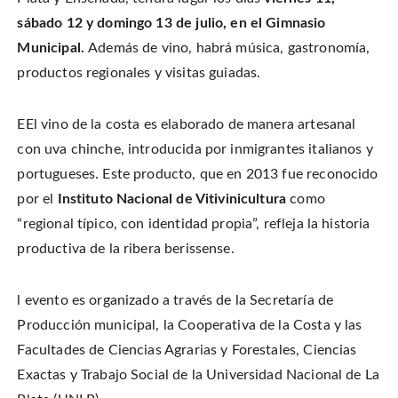
i
a
i
s
t
c
n
t
sábado 12 y domingo 13 de julio, en el Gimnasio
t
e
t
o
e
b
e
a
Municipal.
Además de vino, habrá música, gastronomía,
r
o
r
f
(
o
e
r
O
productos regionales y visitas guiadas.
k
s
i
p
(
t
e
e
O
(
n
n
p
O
d
s
e
p
(
i
EEl vino de la costa es elaborado de manera artesanal
n
e
O
n
s
n
p
n
i
s
e
con uva chinche, introducida por inmigrantes italianos y
e
n
i
n
w
n
n
s
portugueses. Este producto, que en 2013 fue reconocido
w
e
n
i
i
w
e
n
n
por el
Instituto Nacional de Vitivinicultura
como
w
w
n
d
i
w
e
o
n
i
w
“regional típico, con identidad propia”, refleja la historia
w
d
n
w
)
o
d
i
productiva de la ribera berissense.
w
o
n
)
w
d
)
o
w
)
l evento es organizado a través de la Secretaría de
Producción municipal, la Cooperativa de la Costa y las
Facultades de Ciencias Agrarias y Forestales, Ciencias
Exactas y Trabajo Social de la Universidad Nacional de La