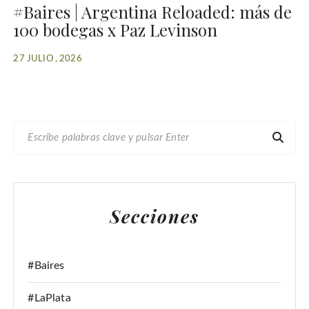
#Baires | Argentina Reloaded: más de
100 bodegas x Paz Levinson
27 JULIO , 2026
B
U
S
C
A
Secciones
R
:
#Baires
#LaPlata