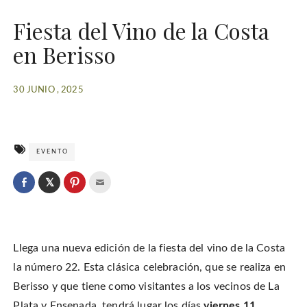
Fiesta del Vino de la Costa
en Berisso
30 JUNIO , 2025
EVENTO
C
l
C
C
C
i
l
l
l
c
i
i
i
k
c
c
c
t
k
k
k
o
t
t
t
s
o
o
o
h
Llega una nueva edición de la fiesta del vino de la Costa
s
s
e
a
h
h
m
r
a
a
a
la número 22. Esta clásica celebración, que se realiza en
e
r
r
i
o
e
e
l
Berisso y que tiene como visitantes a los vecinos de La
n
o
o
t
T
n
n
h
w
Plata y Ensenada, tendrá lugar los días
viernes 11,
F
P
i