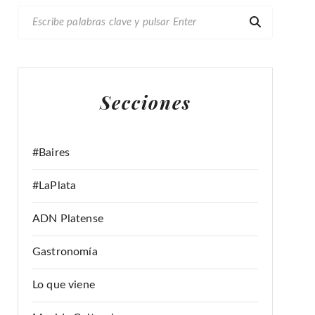
B
U
S
C
A
Secciones
R
:
#Baires
#LaPlata
ADN Platense
Gastronomía
Lo que viene