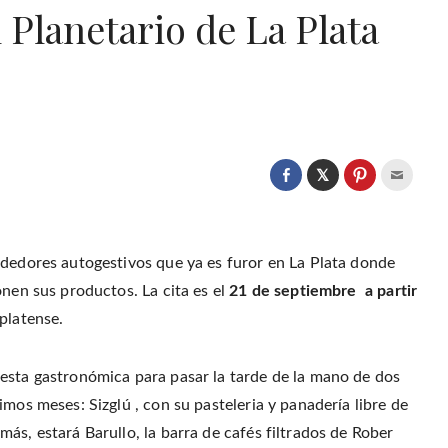
 Planetario de La Plata
C
l
C
C
C
i
l
l
l
c
i
i
i
k
c
c
c
t
k
k
k
o
t
t
t
s
o
o
o
ndedores autogestivos que ya es furor en La Plata donde
h
s
s
e
a
h
h
m
onen sus productos. La cita es el
21 de septiembre a partir
r
a
a
a
e
r
r
i
o
platense.
e
e
l
n
o
o
t
T
n
n
h
w
F
P
i
i
a
i
s
t
esta gastronómica para pasar la tarde de la mano de dos
c
n
t
t
e
t
o
e
b
e
a
mos meses: Sizglú , con su pasteleria y panadería libre de
r
o
r
f
(
o
e
r
s, estará Barullo, la barra de cafés filtrados de Rober
O
k
s
i