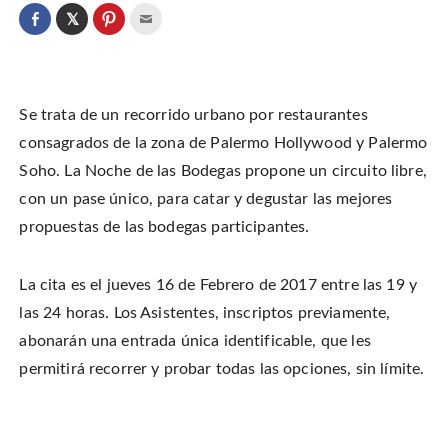
C
l
C
C
C
i
l
l
l
c
i
i
i
k
c
c
c
t
k
k
k
o
t
t
t
s
o
o
o
h
Se trata de un recorrido urbano por restaurantes
s
s
e
a
h
h
m
r
a
a
a
consagrados de la zona de Palermo Hollywood y Palermo
e
r
r
i
o
e
e
l
Soho. La Noche de las Bodegas propone un circuito libre,
n
o
o
t
T
n
n
h
w
con un pase único, para catar y degustar las mejores
F
P
i
i
a
i
s
t
c
n
t
propuestas de las bodegas participantes.
t
e
t
o
e
b
e
a
r
o
r
f
(
o
e
r
O
k
s
i
La cita es el jueves 16 de Febrero de 2017 entre las 19 y
p
(
t
e
e
O
(
n
las 24 horas.
Los Asistentes, inscriptos previamente,
n
p
O
d
s
e
p
(
i
abonarán una entrada única identificable, que les
n
e
O
n
s
n
p
n
i
s
e
permitirá recorrer y probar todas las opciones, sin límite.
e
n
i
n
w
n
n
s
w
e
n
i
i
w
e
n
n
w
w
n
d
i
w
e