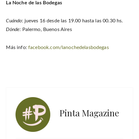
o
n
i
w
La Noche de las Bodegas
w
d
n
w
)
o
d
i
w
o
n
)
w
d
)
o
Cuándo
: jueves 16 desde las 19.00 hasta las 00.30 hs.
w
)
Dónde
: Palermo, Buenos Aires
Más info:
facebook.com/lanochedelasbodegas
Pinta Magazine