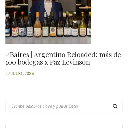
#Baires | Argentina Reloaded: más de
100 bodegas x Paz Levinson
27 JULIO , 2026
B
U
S
C