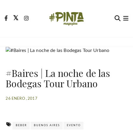
S
a
l
t
Pinta Magazine
El portal para tu tiempo libre
a
r
a
l
c
#Baires | La noche de las
o
n
Bodegas Tour Urbano
t
e
26 ENERO , 2017
n
i
d
o
BEBER
BUENOS AIRES
EVENTO