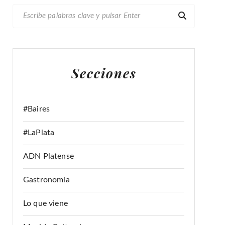
B
U
S
C
A
Secciones
R
:
#Baires
#LaPlata
ADN Platense
Gastronomía
Lo que viene