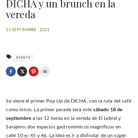
DICHA y un brunch en la
vereda
15 SEPTIEMBRE , 2021
EVENTO
C
l
C
C
C
i
l
l
l
c
i
i
i
k
c
c
c
t
k
k
k
o
t
t
t
s
o
o
o
h
Se viene el primer Pop Up de DICHA, con la ruta del café
s
s
e
a
h
h
m
r
a
a
a
como inicio. La primer parada será este
sábado 18 de
e
r
r
i
o
e
e
l
septiembre
a las 12 horas en la vereda de El Lebrel y
n
o
o
t
T
n
n
h
w
Sarajevo, dos espacios gastronómicos magníficos en
F
P
i
i
a
i
s
t
c
n
t
calle 10 e/ 45 y 46. La idea es ir a disfrutar de un súper
t