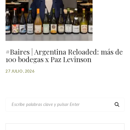
#Baires | Argentina Reloaded: más de
100 bodegas x Paz Levinson
27 JULIO , 2026
B
U
S
C
A