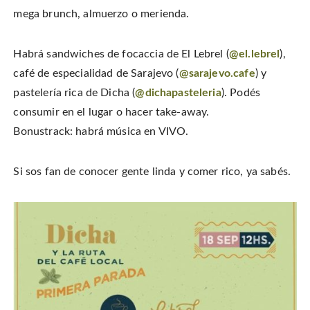
e
t
o
e
b
e
a
mega brunch, almuerzo o merienda.
r
o
r
f
(
o
e
r
O
k
s
i
p
(
t
e
e
O
(
n
Habrá sandwiches de focaccia de El Lebrel (
@el.lebrel
),
n
p
O
d
s
e
p
(
i
café de especialidad de Sarajevo (
@sarajevo.cafe
) y
n
e
O
n
s
n
p
n
i
s
e
pastelería rica de Dicha (
@dichapasteleria
). Podés
e
n
i
n
w
n
n
s
consumir en el lugar o hacer take-away.
w
e
n
i
i
w
e
n
n
Bonustrack: habrá música en VIVO.
w
w
n
d
i
w
e
o
n
i
w
w
d
n
w
)
o
d
i
Si sos fan de conocer gente linda y comer rico, ya sabés.
w
o
n
)
w
d
)
o
w
)