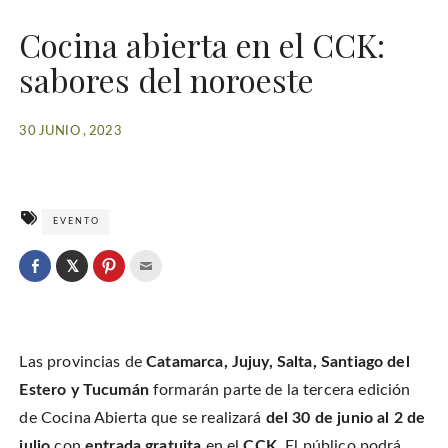
Cocina abierta en el CCK:
sabores del noroeste
30 JUNIO , 2023
EVENTO
C
l
C
C
C
i
l
l
l
c
i
i
i
k
c
c
c
t
k
k
k
o
t
t
t
s
o
o
o
h
Las provincias de
Catamarca, Jujuy, Salta, Santiago del
s
s
e
a
h
h
m
r
a
a
a
Estero y Tucumán
formarán parte de la tercera edición
e
r
r
i
o
e
e
l
de Cocina Abierta que se realizará
del 30 de junio al 2 de
n
o
o
t
T
n
n
h
w
julio
con
entrada gratuita
en el
CCK
. El público podrá
F
P
i