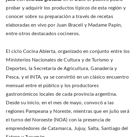
i
a
i
s
t
c
n
t
probar y adquirir los productos típicos de esta región y
t
e
t
o
e
b
e
a
conocer sobre su preparación a través de recetas
r
o
r
f
(
o
e
r
O
elaboradas en vivo por Juan Braceli y Madame Papin,
k
s
i
p
(
t
e
e
O
(
n
entre otros destacados cocineros.
n
p
O
d
s
e
p
(
i
n
e
O
n
s
n
p
n
i
s
e
El ciclo Cocina Abierta, organizado en conjunto entre los
e
n
i
n
w
n
n
s
Ministerios Nacionales de Cultura y de Turismo y
w
e
n
i
i
w
e
n
n
Deportes, la Secretaría de Agricultura, Ganadería y
w
w
n
d
i
w
e
o
n
i
w
Pesca, y el INTA, ya se convirtió en un clásico encuentro
w
d
n
w
)
o
d
i
mensual entre el público y los productores
w
o
n
)
w
d
gastronómicos locales de cada provincia argentina.
)
o
w
)
Desde su inicio, en el mes de mayo, convocó a las
regiones Pampeana y Noreste, mientras que en julio será
el turno del Noroeste (NOA) con la presencia de
emprendedores de Catamarca, Jujuy, Salta, Santiago del