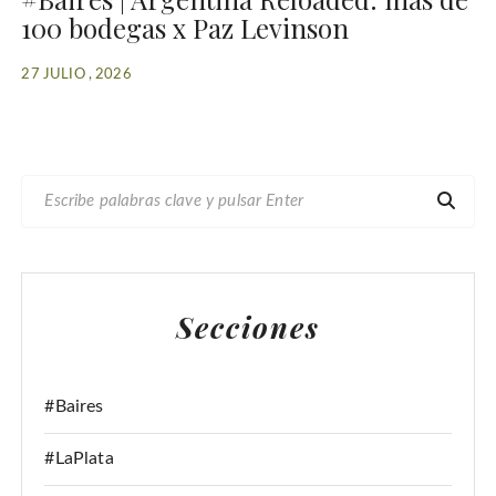
100 bodegas x Paz Levinson
27 JULIO , 2026
B
U
S
C
A
Secciones
R
:
#Baires
#LaPlata