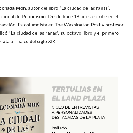
r
o
r
f
(
o
e
r
lconada Mon
, autor del libro “La ciudad de las ranas”.
O
k
s
i
p
(
t
e
e
onal de Periodismo. Desde hace 18 años escribe en el
O
(
n
n
p
O
d
s
e
p
(
edacción. Es columnista en The Washington Post y profesor
i
n
e
O
n
s
n
p
có “La ciudad de las ranas”, su octavo libro y el primero
n
i
s
e
e
n
i
n
w
lata a finales del siglo XIX.
n
n
s
w
e
n
i
i
w
e
n
n
w
w
n
d
i
w
e
o
n
i
w
w
d
n
w
)
o
d
i
w
o
n
)
w
d
)
o
w
)