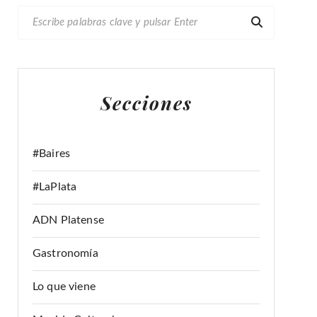
B
U
S
C
A
Secciones
R
:
#Baires
#LaPlata
ADN Platense
Gastronomía
Lo que viene