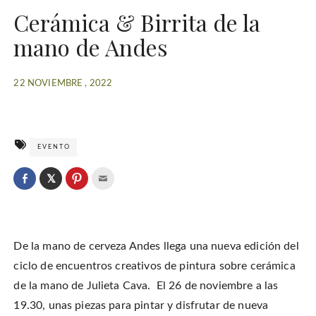
Cerámica & Birrita de la
mano de Andes
22 NOVIEMBRE , 2022
EVENTO
C
l
C
C
C
i
l
l
l
c
i
i
i
k
c
c
c
t
k
k
k
o
t
t
t
s
o
o
o
h
De la mano de cerveza Andes llega una nueva edición del
s
s
e
a
h
h
m
r
a
a
a
ciclo de encuentros creativos de pintura sobre cerámica
e
r
r
i
o
e
e
l
de la mano de Julieta Cava. El 26 de noviembre a las
n
o
o
t
T
n
n
h
w
19.30, unas piezas para pintar y disfrutar de nueva
F
P
i
i
a
i
s