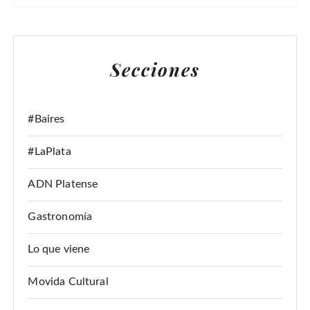
S
C
A
Secciones
R
:
#Baires
#LaPlata
ADN Platense
Gastronomía
Lo que viene
Movida Cultural