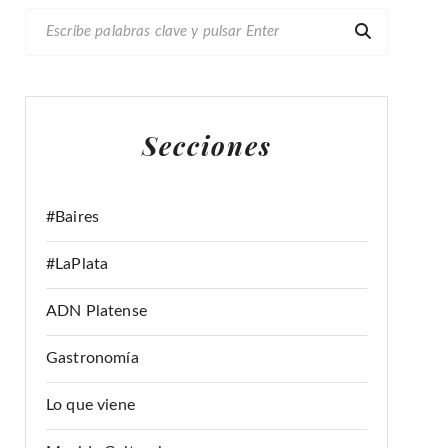
B
U
S
C
A
Secciones
R
:
#Baires
#LaPlata
ADN Platense
Gastronomía
Lo que viene