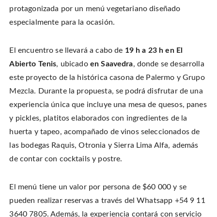
a
i
s
t
c
n
t
protagonizada por un menú vegetariano diseñado
t
e
t
o
e
b
e
a
especialmente para la ocasión.
r
o
r
f
(
o
e
r
O
k
s
i
p
(
t
e
e
O
(
n
El encuentro se llevará a cabo de
19 h a 23 h en El
n
p
O
d
s
e
p
(
i
Abierto Tenis
, ubicado
en Saavedra
, donde se desarrolla
n
e
O
n
s
n
p
n
i
s
e
este proyecto de la histórica casona de Palermo y Grupo
e
n
i
n
w
n
n
s
Mezcla. Durante la propuesta, se podrá disfrutar de una
w
e
n
i
i
w
e
n
n
experiencia única que incluye una mesa de quesos, panes
w
w
n
d
i
w
e
o
n
i
w
y pickles, platitos elaborados con ingredientes de la
w
d
n
w
)
o
d
i
huerta y tapeo, acompañado de vinos seleccionados de
w
o
n
)
w
d
las bodegas Raquis, Otronia y Sierra Lima Alfa, además
)
o
w
)
de contar con cocktails y postre.
El menú tiene un valor por persona de $60 000 y se
pueden realizar reservas a través del Whatsapp +54 9 11
3640 7805. Además, la experiencia contará con servicio