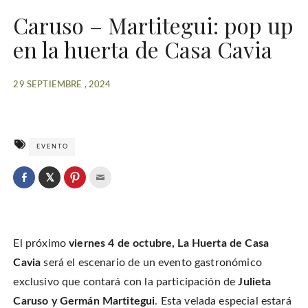
Caruso – Martitegui: pop up
en la huerta de Casa Cavia
29 SEPTIEMBRE , 2024
EVENTO
C
l
C
C
C
i
l
l
l
c
i
i
i
k
c
c
c
t
k
k
k
o
t
t
t
s
o
o
o
h
El próximo
viernes 4 de octubre, La Huerta de Casa
s
s
e
a
h
h
m
r
a
a
a
Cavia
será el escenario de un evento gastronómico
e
r
r
i
o
e
e
l
exclusivo que contará con la participación de
Julieta
n
o
o
t
T
n
n
h
w
Caruso y Germán Martitegui
. Esta velada especial estará
F
P
i
i