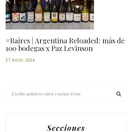
#Baires | Argentina Reloaded: más de
100 bodegas x Paz Levinson
27 JULIO , 2026
B
U
S
C
A
Secciones
R