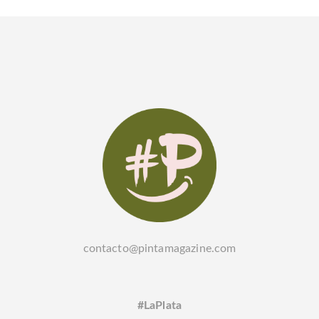
contacto@pintamagazine.com
#LaPlata