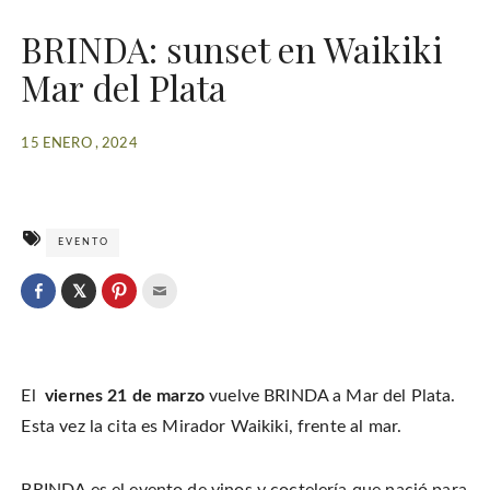
BRINDA: sunset en Waikiki
Mar del Plata
15 ENERO , 2024
EVENTO
C
l
C
C
C
i
l
l
l
c
i
i
i
k
c
c
c
t
k
k
k
o
t
t
t
s
o
o
o
h
El
viernes 21 de marzo
vuelve BRINDA a Mar del Plata.
s
s
e
a
h
h
m
r
a
a
a
Esta vez la cita es Mirador Waikiki, frente al mar.
e
r
r
i
o
e
e
l
n
o
o
t
T
n
n
h
w
F
P
i