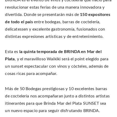
BRINDA es el evento de vinos y coctelería que nació para
i
a
i
s
t
c
n
t
revolucionar estas ferias de una manera innovadora y
t
e
t
o
e
b
e
a
r
divertida. Donde se presentarán más de
150 expositores
o
r
f
(
o
e
r
O
k
s
i
de todo el país
entre bodegas, barras de coctelería,
p
(
t
e
e
O
(
n
delicatessen y excelente gastronomía, fusionados con
n
p
O
d
s
e
p
(
i
distintas expresiones artísticas y de entretenimiento.
n
e
O
n
s
n
p
n
i
s
e
e
n
i
n
w
n
n
s
Esta es
la quinta
temporada de BRINDA en Mar del
w
e
n
i
i
w
e
n
n
Plata
, y el maravilloso Waikiki será el point elegido para
w
w
n
d
i
w
e
o
n
i
w
un sunset espectacular con vinos y còcteles, además de
w
d
n
w
)
o
d
i
cosas ricas para acompañar.
w
o
n
)
w
d
)
o
w
)
Más de 50 Bodegas prestigiosas y 10 excelentes barras
de coctelería nos acompañaran junto a distintos artistas
itinerantes para que Brinda Mar del Plata SUNSET sea
un nuevo espacio para seguir disfrutando BRINDA.