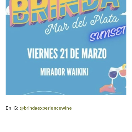
En IG:
@brindaexperiencewine