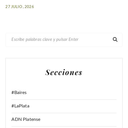
27 JULIO , 2026
B
U
S
C
A
Secciones
R
:
#Baires
#LaPlata
ADN Platense