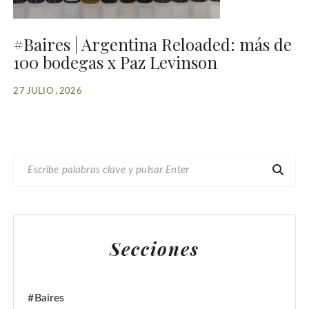
#Baires | Argentina Reloaded: más de
100 bodegas x Paz Levinson
27 JULIO , 2026
B
U
S
C
A
Secciones
R
:
#Baires