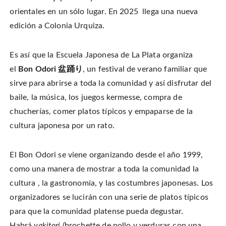
o
o
t
T
n
n
h
w
orientales en un sólo lugar. En 2025 llega una nueva
F
P
i
i
a
i
s
t
c
n
t
edición a Colonia Urquiza.
t
e
t
o
e
b
e
a
r
o
r
f
(
o
e
r
O
k
s
i
Es así que la Escuela Japonesa de La Plata organiza
p
(
t
e
e
O
(
n
el
Bon Odori 盆踊り
, un festival de verano familiar que
n
p
O
d
s
e
p
(
i
sirve para abrirse a toda la comunidad y así disfrutar del
n
e
O
n
s
n
p
n
i
s
e
baile, la música, los juegos kermesse, compra de
e
n
i
n
w
n
n
s
chucherías, comer platos típicos y empaparse de la
w
e
n
i
i
w
e
n
n
cultura japonesa por un rato.
w
w
n
d
i
w
e
o
n
i
w
w
d
n
w
)
o
d
i
El Bon Odori se viene organizando desde el año 1999,
w
o
n
)
w
d
como una manera de mostrar a toda la comunidad la
)
o
w
)
cultura , la gastronomía, y las costumbres japonesas. Los
organizadores se lucirán con una serie de platos típicos
para que la comunidad platense pueda degustar.
Habrá
yakitori (
brochette de pollo y verduras con una