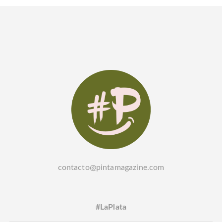
contacto@pintamagazine.com
#LaPlata