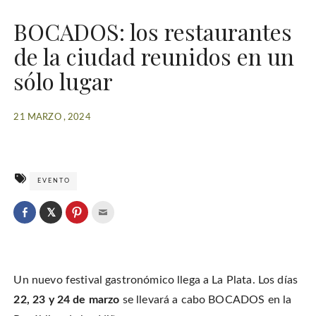
BOCADOS: los restaurantes
de la ciudad reunidos en un
sólo lugar
21 MARZO , 2024
EVENTO
C
l
C
C
C
i
l
l
l
c
i
i
i
k
c
c
c
t
k
k
k
o
t
t
t
s
o
o
o
h
Un nuevo festival gastronómico llega a La Plata. Los días
s
s
e
a
h
h
m
r
a
a
a
22, 23 y 24 de marzo
se llevará a cabo BOCADOS en la
e
r
r
i
o
e
e
l