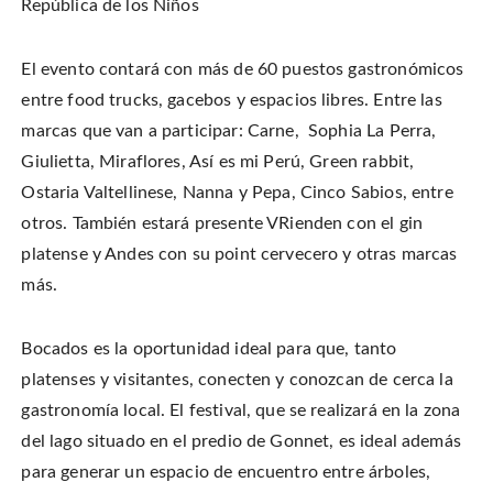
República de los Niños
n
o
o
t
T
n
n
h
w
F
P
i
i
a
i
s
t
c
n
t
El evento contará con más de 60 puestos gastronómicos
t
e
t
o
e
b
e
a
r
entre food trucks, gacebos y espacios libres. Entre las
o
r
f
(
o
e
r
O
k
s
i
marcas que van a participar: Carne, Sophia La Perra,
p
(
t
e
e
O
(
n
Giulietta, Miraflores, Así es mi Perú, Green rabbit,
n
p
O
d
s
e
p
(
i
Ostaria Valtellinese, Nanna y Pepa, Cinco Sabios, entre
n
e
O
n
s
n
p
n
i
s
e
otros. También estará presente VRienden con el gin
e
n
i
n
w
n
n
s
platense y Andes con su point cervecero y otras marcas
w
e
n
i
i
w
e
n
n
más.
w
w
n
d
i
w
e
o
n
i
w
w
d
n
w
)
o
d
i
Bocados es la oportunidad ideal para que, tanto
w
o
n
)
w
d
platenses y visitantes, conecten y conozcan de cerca la
)
o
w
)
gastronomía local. El festival, que se realizará en la zona
del lago situado en el predio de Gonnet, es ideal además
para generar un espacio de encuentro entre árboles,