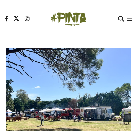
S
a
l
t
Pinta Magazine
El portal para tu tiempo libre
a
r
a
l
c
o
n
t
e
n
i
d
o