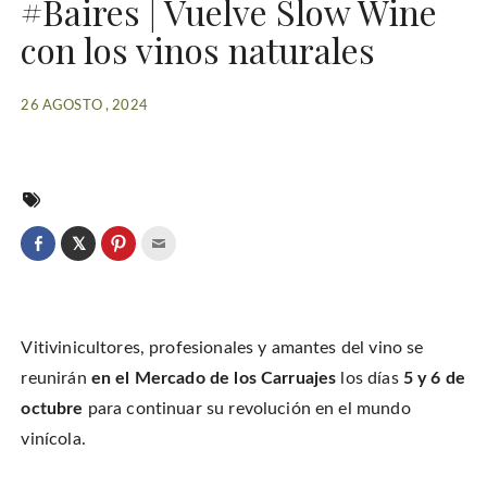
#Baires | Vuelve Slow Wine
con los vinos naturales
26 AGOSTO , 2024
C
l
C
C
C
i
l
l
l
c
i
i
i
k
c
c
c
t
k
k
k
o
t
t
t
s
o
o
o
h
Vitivinicultores, profesionales y amantes del vino se
s
s
e
a
h
h
m
r
a
a
a
reunirán
en el Mercado de los Carruajes
los días
5 y 6 de
e
r
r
i
o
e
e
l
octubre
para continuar su revolución en el mundo
n
o
o
t
T
n
n
h
w
vinícola.
F
P
i
i
a
i
s
t
c
n
t
t
e
t
o