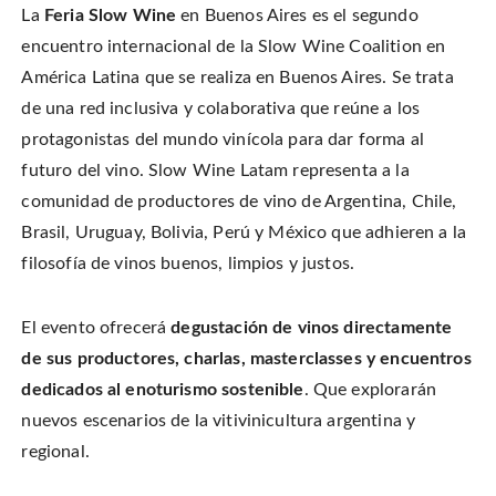
e
b
e
a
r
La
Feria Slow Wine
en Buenos Aires es el segundo
o
r
f
(
o
e
r
O
k
s
i
encuentro internacional de la Slow Wine Coalition en
p
(
t
e
e
O
(
n
América Latina que se realiza en Buenos Aires. Se trata
n
p
O
d
s
e
p
(
i
de una red inclusiva y colaborativa que reúne a los
n
e
O
n
s
n
p
n
i
s
e
protagonistas del mundo vinícola para dar forma al
e
n
i
n
w
n
n
s
futuro del vino. Slow Wine Latam representa a la
w
e
n
i
i
w
e
n
n
comunidad de productores de vino de Argentina, Chile,
w
w
n
d
i
w
e
o
n
i
w
Brasil, Uruguay, Bolivia, Perú y México que adhieren a la
w
d
n
w
)
o
d
i
filosofía de vinos buenos, limpios y justos.
w
o
n
)
w
d
)
o
w
)
El evento ofrecerá
degustación de vinos directamente
de sus productores, charlas, masterclasses y encuentros
dedicados al enoturismo sostenible
. Que explorarán
nuevos escenarios de la vitivinicultura argentina y
regional.