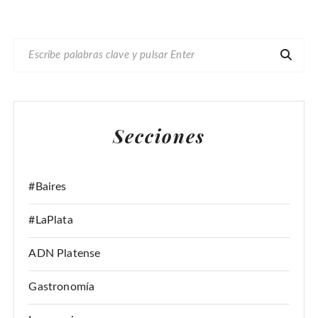
B
U
S
C
A
Secciones
R
:
#Baires
#LaPlata
ADN Platense
Gastronomía