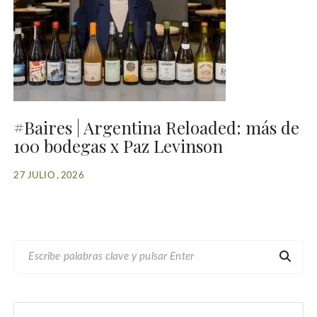
#Baires | Argentina Reloaded: más de
100 bodegas x Paz Levinson
27 JULIO , 2026
B
U
S
C