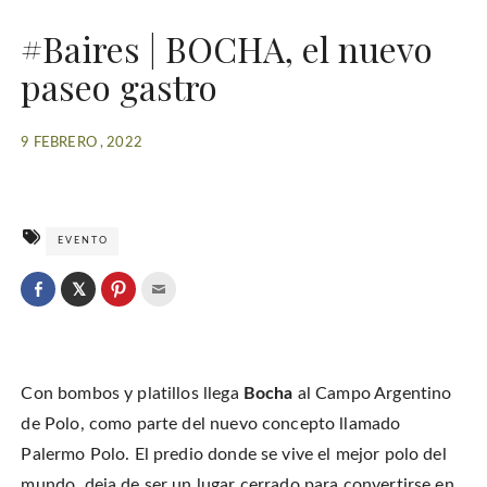
#Baires | BOCHA, el nuevo
paseo gastro
9 FEBRERO , 2022
EVENTO
C
l
C
C
C
i
l
l
l
c
i
i
i
k
c
c
c
t
k
k
k
o
t
t
t
s
o
o
o
h
Con bombos y platillos llega
Bocha
al Campo Argentino
s
s
e
a
h
h
m
r
a
a
a
de Polo, como parte del nuevo concepto llamado
e
r
r
i
o
e
e
l
Palermo Polo. El predio donde se vive el mejor polo del
n
o
o
t
T
n
n
h
w
mundo, deja de ser un lugar cerrado para convertirse en
F
P
i