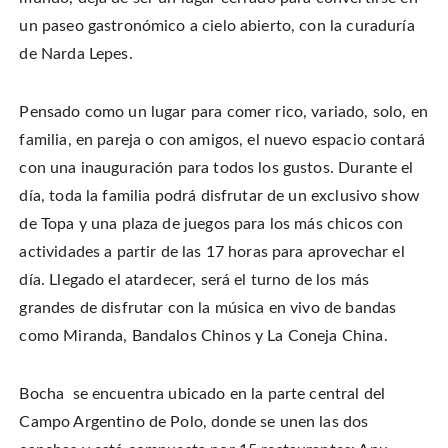
i
a
i
s
t
c
n
t
un paseo gastronómico a cielo abierto, con la curaduría
t
e
t
o
e
b
e
a
de Narda Lepes.
r
o
r
f
(
o
e
r
O
k
s
i
p
(
t
e
e
O
(
n
Pensado como un lugar para comer rico, variado, solo, en
n
p
O
d
s
e
p
(
i
familia, en pareja o con amigos, el nuevo espacio contará
n
e
O
n
s
n
p
n
i
s
e
con una inauguración para todos los gustos. Durante el
e
n
i
n
w
n
n
s
día, toda la familia podrá disfrutar de un exclusivo show
w
e
n
i
i
w
e
n
n
de Topa y una plaza de juegos para los más chicos con
w
w
n
d
i
w
e
o
n
i
w
actividades a partir de las 17 horas para aprovechar el
w
d
n
w
)
o
d
i
día. Llegado el atardecer, será el turno de los más
w
o
n
)
w
d
grandes de disfrutar con la música en vivo de bandas
)
o
w
)
como Miranda, Bandalos Chinos y La Coneja China.
Bocha se encuentra ubicado en la parte central del
Campo Argentino de Polo, donde se unen las dos