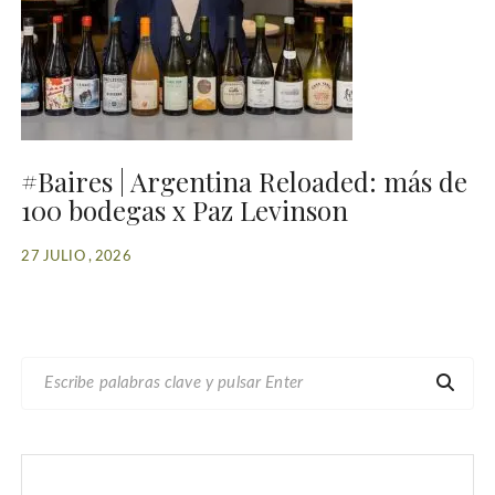
#Baires | Argentina Reloaded: más de
100 bodegas x Paz Levinson
27 JULIO , 2026
B
U
S
C
A