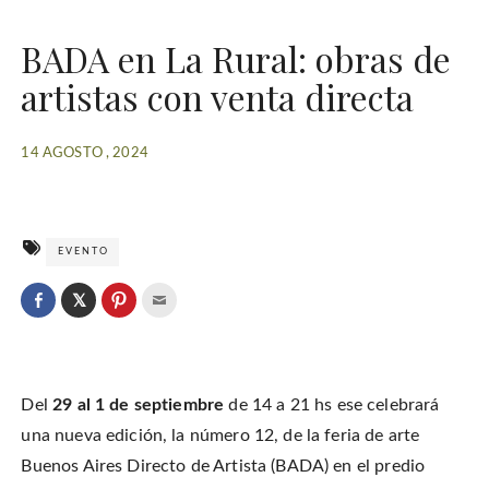
BADA en La Rural: obras de
artistas con venta directa
14 AGOSTO , 2024
EVENTO
C
l
C
C
C
i
l
l
l
c
i
i
i
k
c
c
c
t
k
k
k
o
t
t
t
s
o
o
o
h
Del
29 al 1 de septiembre
de 14 a 21 hs ese celebrará
s
s
e
a
h
h
m
r
a
a
a
una nueva edición, la número 12, de la feria de arte
e
r
r
i
o
e
e
l
Buenos Aires Directo de Artista (BADA) en el predio
n
o
o
t
T
n
n
h