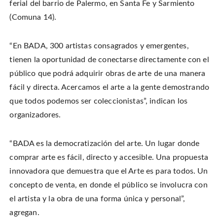
w
ferial del barrio de Palermo, en Santa Fe y Sarmiento
F
P
i
i
a
i
s
t
c
n
t
(Comuna 14).
t
e
t
o
e
b
e
a
r
o
r
f
(
o
e
r
O
k
s
i
“En BADA, 300 artistas consagrados y emergentes,
p
(
t
e
e
O
(
n
tienen la oportunidad de conectarse directamente con el
n
p
O
d
s
e
p
(
i
público que podrá adquirir obras de arte de una manera
n
e
O
n
s
n
p
n
i
s
e
fácil y directa. Acercamos el arte a la gente demostrando
e
n
i
n
w
n
n
s
que todos podemos ser coleccionistas”, indican los
w
e
n
i
i
w
e
n
n
organizadores.
w
w
n
d
i
w
e
o
n
i
w
w
d
n
w
)
o
d
i
“BADA es la democratización del arte. Un lugar donde
w
o
n
)
w
d
comprar arte es fácil, directo y accesible. Una propuesta
)
o
w
)
innovadora que demuestra que el Arte es para todos. Un
concepto de venta, en donde el público se involucra con
el artista y la obra de una forma única y personal”,
agregan.