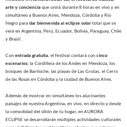
i
a
i
s
t
c
n
t
arte y conciencia
que unirá durante 8 horas en vivo y en
t
e
t
o
e
b
e
a
simultáneo a Buenos Aires, Mendoza, Córdoba y Río
r
o
r
f
(
o
e
r
O
Negro para
dar bienvenida al eclipse solar
total que se
k
s
i
p
(
t
e
e
O
(
n
verá en Argentina, Perú, Ecuador, Bolivia, Paraguay, Chile
n
p
O
d
s
e
p
(
y Brasil.
i
n
e
O
n
s
n
p
n
i
s
e
e
n
i
n
w
n
n
s
Con
entrada gratuita
, el festival contará con
cinco
w
e
n
i
i
w
e
n
n
escenarios
: la Cordillera de los Andes en Mendoza, los
w
w
n
d
i
w
e
o
n
i
w
bosques de Bariloche, las playas de Las Grutas, el Cerro
w
d
n
w
)
o
d
i
de las Rosas en Córdoba y la ciudad de Buenos Aires.
w
o
n
)
w
d
)
o
w
)
Además de mostrar en simultáneo los alucinantes
paisajes de nuestra Argentina, en vivo, en directo y desde
la comodidad del sillón de tu hogar, en AURORA
ECLIPSE se desarrollarán múltiples actividades culturales