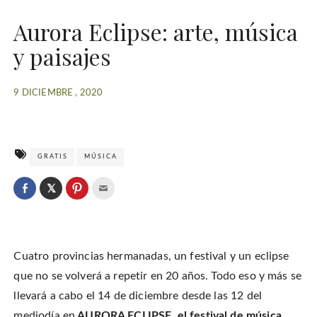
Aurora Eclipse: arte, música
y paisajes
9 DICIEMBRE , 2020
GRATIS
MÚSICA
C
l
C
C
C
i
l
l
l
c
i
i
i
k
c
c
c
t
k
k
k
o
t
t
t
s
o
o
o
h
Cuatro provincias hermanadas, un festival y un eclipse
s
s
e
a
h
h
m
r
a
a
a
que no se volverá a repetir en 20 años. Todo eso y más se
e
r
r
i
o
e
e
l
llevará a cabo el 14 de diciembre desde las 12 del
n
o
o
t
T
n
n
h
w
mediodía en
AURORA ECLIPSE, el festival de música,
F
P
i