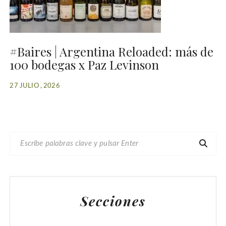
#Baires | Argentina Reloaded: más de
100 bodegas x Paz Levinson
27 JULIO , 2026
B
U
S
C
A
Secciones
R
: