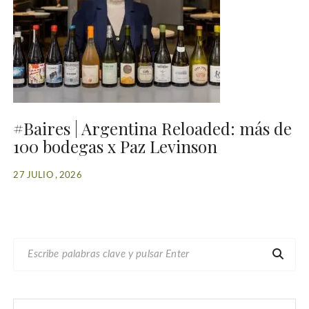
#Baires | Argentina Reloaded: más de
100 bodegas x Paz Levinson
27 JULIO , 2026
B
U
S
C