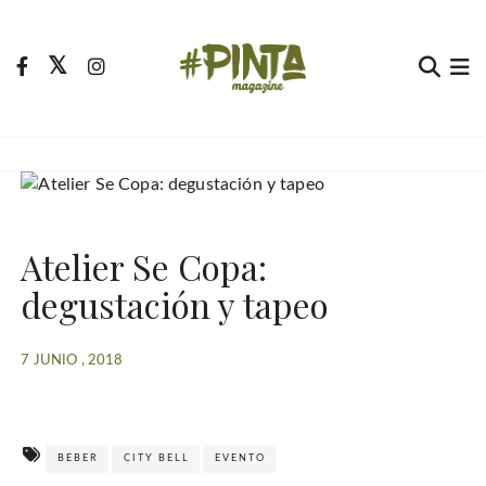
S
a
l
t
Pinta Magazine
El portal para tu tiempo libre
a
r
a
l
c
Atelier Se Copa:
o
n
degustación y tapeo
t
e
7 JUNIO , 2018
n
i
d
o
BEBER
CITY BELL
EVENTO