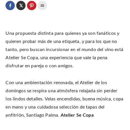
C
l
C
C
C
i
l
l
l
c
i
i
i
k
c
c
c
t
k
k
k
o
t
t
t
s
o
o
o
h
Una propuesta distinta para quienes ya son fanáticos y
s
s
e
a
h
h
m
r
a
a
a
quieren probar más de una etiqueta, y para los que no
e
r
r
i
o
e
e
l
tanto, pero buscan incursionar en el mundo del vino está
n
o
o
t
T
n
n
h
w
Atelier Se Copa, una experiencia que vale la pena
F
P
i
i
a
i
s
t
c
n
t
disfrutar en pareja o con amigos.
t
e
t
o
e
b
e
a
r
o
r
f
(
o
e
r
O
k
s
i
Con una ambientación renovada, el Atelier de los
p
(
t
e
e
O
(
n
domingos se respira una atmósfera relajada sin perder
n
p
O
d
s
e
p
(
i
los lindos detalles. Velas encendidas, buena música, copa
n
e
O
n
s
n
p
n
i
s
e
en mano y una cuidadosa selección de tapas del
e
n
i
n
w
n
n
s
anfitrión, Santiago Palma.
Atelier Se Copa
w
e
n
i
i
w
e
n
n
w
w
n
d
i
w
e