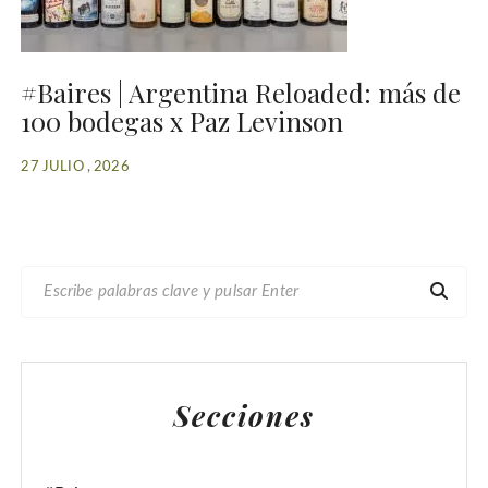
#Baires | Argentina Reloaded: más de
100 bodegas x Paz Levinson
27 JULIO , 2026
B
U
S
C
A
Secciones
R
: