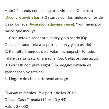
o
e
r
O
k
s
i
p
(
t
e
e
O
(
n
Habrá 2 stands con los mejores vinos de Concreto
n
p
O
d
s
e
p
(
i
(
@concretowinebar
) + 2 stands con los mejores vinos de
n
e
O
n
s
n
p
n
i
s
e
Casa Tomada (
@casatomadawinehouse
). Y un menú por
e
n
i
n
w
n
n
s
pasos que incluye:
w
e
n
i
i
w
e
n
n
1. Croqueta de zanahoria, curry y ajo asado (Op.
w
w
n
d
i
w
e
o
n
i
w
Celíacos: zanahoria a la parrilla, curry y ajo asado)
w
d
n
w
)
o
d
i
2. Pan pita, hummus de arvejas, lechuga chiffonade,
w
o
n
)
w
d
falafel, salsa tzatziki, sriracha (Op. Celíacos: pan apto)
)
o
w
)
3. Goulash con puré aligot (Op. Veggie: cazuela de
garbanzos y vegetales)
4. Lingote de chocolate semi amargo
Cuándo
: miércoles 19 a partir de las 20 hs
Dónde
: Casa Tomada (11 e/ 43 y 44)
Valor: $7.000