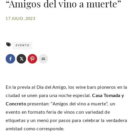
“Amigos del vino a muerte”
17 JULIO , 2023
EVENTO
C
l
C
C
C
i
l
l
l
c
i
i
i
k
c
c
c
t
k
k
k
o
t
t
t
s
o
o
o
h
En la previa al Día del Amigo, los wine bars pioneros en la
s
s
e
a
h
h
m
r
a
a
a
ciudad se unen para una noche especial.
Casa Tomada y
e
r
r
i
o
e
e
l
Concreto
presentan: “Amigos del vino a muerte”, un
n
o
o
t
T
n
n
h
w
evento en formato feria de vinos con variedad de
F
P
i
i
a
i
s
t
c
n
t
etiquetas y un menú por pasos para celebrar la verdadera
t
e
t
o
e
b
e
a
amistad como corresponde.
r
o
r
f
(