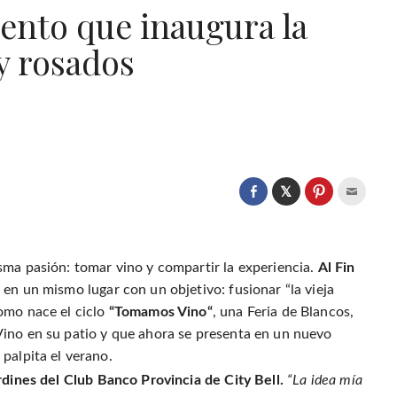
nto que inaugura la
y rosados
C
l
C
C
C
i
l
l
l
c
i
i
i
k
c
c
c
t
k
k
k
o
t
t
t
s
o
o
o
sma pasión: tomar vino y compartir la experiencia.
Al Fin
h
s
s
e
a
h
h
m
 en un mismo lugar con un objetivo: fusionar “la vieja
r
a
a
a
e
r
r
i
omo nace el ciclo
“Tomamos Vino“
, una Feria de Blancos,
o
e
e
l
n
o
o
t
Vino en su patio y que ahora se presenta en un nuevo
T
n
n
h
w
F
P
i
palpita el verano.
i
a
i
s
t
c
n
t
t
rdines del Club Banco Provincia de City Bell.
“La idea mía
e
t
o
e
b
e
a