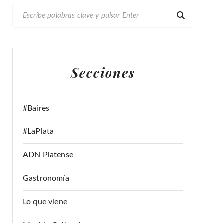
B
U
S
C
A
Secciones
R
:
#Baires
#LaPlata
ADN Platense
Gastronomía
Lo que viene