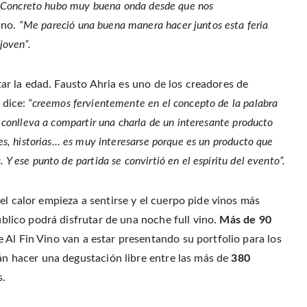
r
o
r
f
 de Concreto hubo muy buena onda desde que nos
(
o
e
r
O
k
s
i
ino.
“Me pareció una buena manera hacer juntos esta feria
p
(
t
e
e
O
(
n
n
joven”.
p
O
d
s
e
p
(
i
n
e
O
n
s
n
p
n
i
s
e
rtar la edad. Fausto Ahria es uno de los creadores de
e
n
i
n
w
n
n
s
w
 dice:
“creemos fervientemente en el concepto de la palabra
e
n
i
i
w
e
n
n
w
w
n
e conlleva a compartir una charla de un interesante producto
d
i
w
e
o
n
i
w
res, historias… es muy interesarse porque es un producto que
w
d
n
w
)
o
d
i
Y ese punto de partida se convirtió en el espíritu del evento”.
w
o
n
)
w
d
)
o
w
)
el calor empieza a sentirse y el cuerpo pide vinos más
público podrá disfrutar de una noche full vino.
Más de 90
 Al Fin Vino van a estar presentando su portfolio para los
rán hacer una degustación libre entre las más de
380
s.