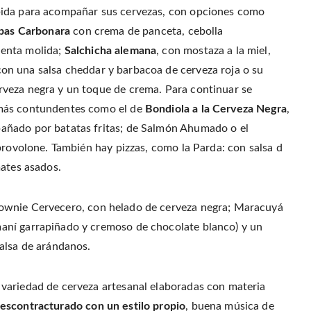
bida para acompañar sus cervezas, con opciones como
pas Carbonara
con crema de panceta, cebolla
ienta molida;
Salchicha alemana
, con mostaza a la miel,
con una salsa cheddar y barbacoa de cerveza roja o su
rveza negra y un toque de crema.
Para continuar se
 más contundentes como el de
Bondiola a la Cerveza Negra
,
añado por batatas fritas; de Salmón Ahumado o el
provolone. También hay pizzas, como la Parda: con salsa d
mates asados.
wnie Cervecero, con helado de cerveza negra; Maracuyá
aní garrapiñado y cremoso de chocolate blanco) y un
alsa de arándanos.
variedad de cerveza artesanal elaboradas con materia
escontracturado con un estilo propio
, buena música de