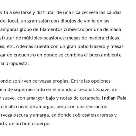
p
(
t
e
e
O
(
n
n
p
O
d
s
e
p
(
ita a sentarse y disfrutar de una rica cerveza las cálidas
i
n
e
O
n
s
n
p
del local, un gran salón con dibujos de vinilo en las
n
i
s
e
e
n
i
n
w
lámparas globo de filamentos cubiertas por una delicada
n
n
s
w
e
n
i
i
w
e
n
disfrutar de múltiples ocasiones: mesas de madera chicas,
n
w
w
n
d
i
w
e
nes, etc. Además cuenta con un gran patio trasero y mesas
o
n
i
w
w
d
n
w
)
n lugar de encuentro en donde se combina el buen ambiente,
o
d
i
w
o
n
)
w
d
la propuesta.
)
o
w
)
onde se sirven cervezas propias. Entre las opciones
ásica de supermercado en el mundo artesanal. Suave, de
 y suave, con amargor bajo y notas de caramelo.
Indian Pale
nso y alto nivel de amargor, pero con una sensación
: cerveza oscura y amarga, en donde sobresalen aromas y
ad y de un buen cuerpo.