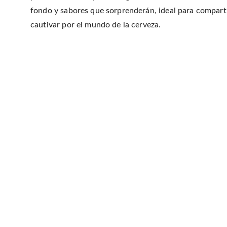
fondo y sabores que sorprenderán, ideal para comparti
cautivar por el mundo de la cerveza.
PARDA
Dónde
: Calle 18 #1862 e/ 70 y 71, La Plata
Horarios
: jueves a domingo a partir de las 18.30 hs.
Más info:
Facebook
/
Instagram
Pinta Magazine