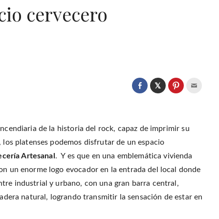
io cervecero
C
l
C
C
C
i
l
l
l
c
i
i
i
k
c
c
c
t
k
k
k
o
t
t
t
s
o
o
o
ncendiaria de la historia del rock, capaz de imprimir su
h
s
s
e
a
h
h
m
, los platenses podemos disfrutar de un espacio
r
a
a
a
e
r
r
i
o
ería Artesanal
. Y es que en una emblemática vivienda
e
e
l
n
o
o
t
T
n
n
h
con un enorme logo evocador en la entrada del local donde
w
F
P
i
i
a
i
s
re industrial y urbano, con una gran barra central,
t
c
n
t
t
e
t
o
e
madera natural, logrando transmitir la sensación de estar en
b
e
a
r
o
r
f
(
o
e
r
O
k
s
i