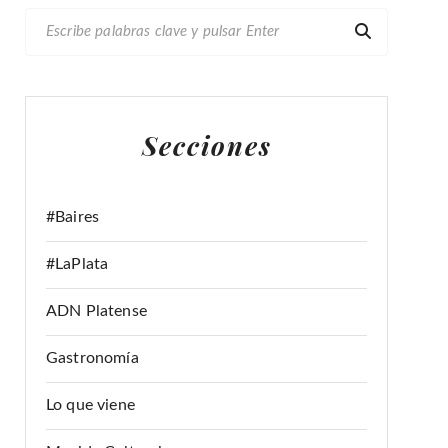
B
U
S
C
A
Secciones
R
:
#Baires
#LaPlata
ADN Platense
Gastronomía
Lo que viene