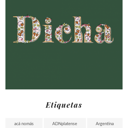
Etiquetas
acá nomás
ADNplatense
Argentina