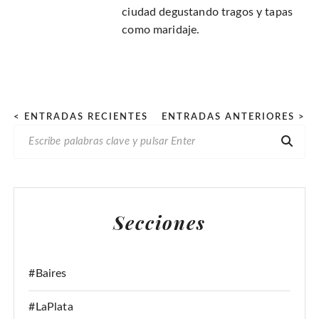
ciudad degustando tragos y tapas
como maridaje.
P
< ENTRADAS RECIENTES
ENTRADAS ANTERIORES >
B
a
U
g
S
i
C
n
A
Secciones
R
a
:
c
i
#Baires
ó
#LaPlata
n