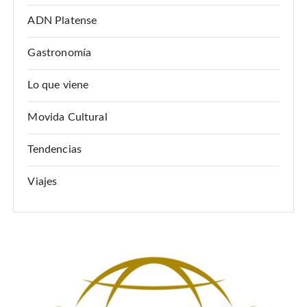
d
ADN Platense
e
Gastronomía
e
n
Lo que viene
t
Movida Cultural
r
a
Tendencias
d
Viajes
a
s