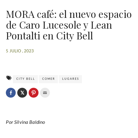
MORA café: el nuevo espacio
de Caro Lucesole y Lean
Pontalti en City Bell
5 JULIO , 2023
CITY BELL
COMER
LUGARES
C
l
C
C
C
i
l
l
l
c
i
i
i
k
c
c
c
t
k
k
k
o
t
t
t
s
o
o
o
h
Por Silvina Baldino
s
s
e
a
h
h
m
r
a
a
a
e
r
r
i
o
e
e
l