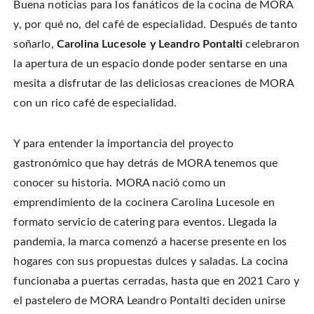
n
Buena noticias para los fanáticos de la cocina de MORA
o
o
t
T
n
n
h
w
F
P
i
y, por qué no, del café de especialidad. Después de tanto
i
a
i
s
t
c
n
t
soñarlo,
Carolina Lucesole y Leandro Pontalti
celebraron
t
e
t
o
e
b
e
a
r
la apertura de un espacio donde poder sentarse en una
o
r
f
(
o
e
r
O
k
s
i
mesita a disfrutar de las deliciosas creaciones de MORA
p
(
t
e
e
O
(
n
con un rico café de especialidad.
n
p
O
d
s
e
p
(
i
n
e
O
n
s
n
p
n
i
s
e
Y para entender la importancia del proyecto
e
n
i
n
w
n
n
s
gastronómico que hay detrás de MORA tenemos que
w
e
n
i
i
w
e
n
n
conocer su historia. MORA nació como un
w
w
n
d
i
w
e
o
n
i
w
emprendimiento de la cocinera Carolina Lucesole en
w
d
n
w
)
o
d
i
formato servicio de catering para eventos. Llegada la
w
o
n
)
w
d
pandemia, la marca comenzó a hacerse presente en los
)
o
w
)
hogares con sus propuestas dulces y saladas. La cocina
funcionaba a puertas cerradas, hasta que en 2021 Caro y
el pastelero de MORA Leandro Pontalti deciden unirse