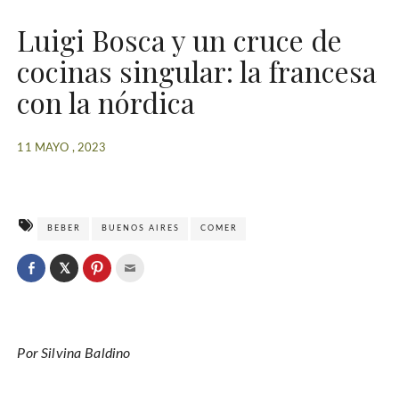
Luigi Bosca y un cruce de
cocinas singular: la francesa
con la nórdica
11 MAYO , 2023
BEBER
BUENOS AIRES
COMER
C
l
C
C
C
i
l
l
l
c
i
i
i
k
c
c
c
t
k
k
k
o
t
t
t
s
o
o
o
h
Por Silvina Baldino
s
s
e
a
h
h
m
r
a
a
a
e
r
r
i
o
e
e
l