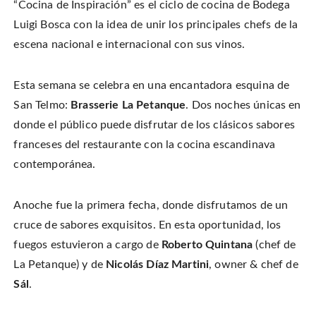
n
“Cocina de Inspiración” es el ciclo de cocina de Bodega
o
o
t
T
n
n
h
w
F
P
i
Luigi Bosca con la idea de unir los principales chefs de la
i
a
i
s
t
c
n
t
escena nacional e internacional con sus vinos.
t
e
t
o
e
b
e
a
r
o
r
f
(
o
e
r
O
k
s
i
Esta semana se celebra en una encantadora esquina de
p
(
t
e
e
O
(
n
San Telmo:
Brasserie La Petanque
. Dos noches únicas en
n
p
O
d
s
e
p
(
i
donde el público puede disfrutar de los clásicos sabores
n
e
O
n
s
n
p
n
i
s
e
franceses del restaurante con la cocina escandinava
e
n
i
n
w
n
n
s
contemporánea.
w
e
n
i
i
w
e
n
n
w
w
n
d
i
w
e
o
n
i
w
Anoche fue la primera fecha, donde disfrutamos de un
w
d
n
w
)
o
d
i
cruce de sabores exquisitos. En esta oportunidad, los
w
o
n
)
w
d
)
o
fuegos estuvieron a cargo de
Roberto Quintana
(chef de
w
)
La Petanque) y de
Nicolás Díaz Martini
, owner & chef de
Sál
.