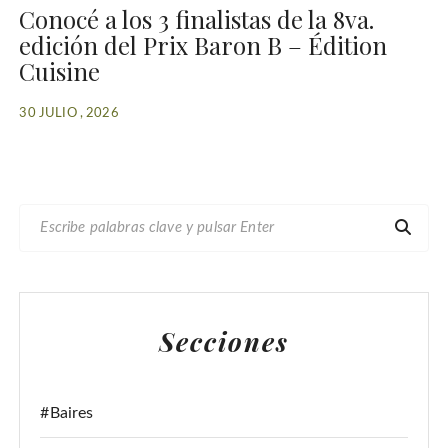
Conocé a los 3 finalistas de la 8va.
edición del Prix Baron B – Édition
Cuisine
30 JULIO , 2026
B
U
S
C
A
Secciones
R
:
#Baires