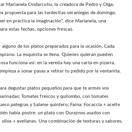
p
(
t
e
e
lamar Marianela Ondarcuhu, la creadora de Pedro y Olga,
O
(
n
n
p
O
d
s
e
p
(
va propuesta para las tardecitas veraniegas de domingo.
i
n
e
O
n
s
n
p
er en práctica la imaginación”, dice Marianela, una
n
i
s
e
e
n
i
n
w
ara estas fechas, opciones frescas.
n
n
s
w
e
n
i
i
w
e
n
n
w
w
n
d
i
w
e
o
ar alguno de los platos preparados para la ocasión. Cada
n
i
w
w
d
n
w
)
o
d
i
mprano. La esquinita se llena. Quienes quieran pueden
w
o
n
)
w
d
osa funciona así: en la vereda hay una carta en pizarra,
)
o
w
empieza a sonar pasas a retirar tu pedido por la ventanita.
)
para degustar platos pequeños para que te armes vos
marinadas; Tomates frescos y quilombo, con tomates
ueso pategras y Salame quintero; Faina; Focaccia + aceite
mbién había postre: un plato con Duraznos asados con
oliva + avellanas. Una combinación de texturas y sabores,