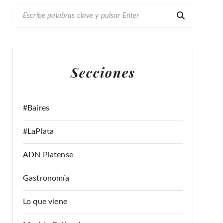
B
U
S
C
A
Secciones
R
:
#Baires
#LaPlata
ADN Platense
Gastronomía
Lo que viene