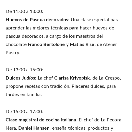
De 11:00 a 13:00:
Huevos de Pascua decorados
: Una clase especial para
aprender las mejores técnicas para hacer huevos de
pascua decorados, a cargo de los maestros del
chocolate
Franco Bertolone
y
Matías Rise
, de Atelier
Pastry.
De 13:00 a 15:00:
Dulces Judíos
: La chef
Clarisa Krivopisk
, de La Crespo,
propone recetas con tradición. Placeres dulces, para
tardes en familia.
De 15:00 a 17:00:
Clase magistral de cocina italiana
. El chef de La Pecora
Nera,
Daniel Hansen
, enseña técnicas, productos y