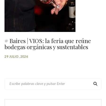
# Baires | VIOS: la feria que reúne
bodegas orgánicas y sustentables
29 JULIO , 2026
B
U
S
C
A