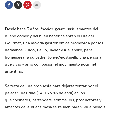
C
l
C
C
C
i
l
l
l
c
i
i
i
k
c
c
c
t
k
k
k
o
t
t
t
s
o
o
o
h
Desde hace 5 años,
foodies
,
gourm ands
, amantes del
s
s
e
a
h
h
m
r
a
a
a
bueno comer y del buen beber celebran el Día del
e
r
r
i
o
e
e
l
Gourmet, una movida gastronómica promovida por los
n
o
o
t
T
n
n
h
w
hermanos Guido, Paulo, Javier y Alej andro, para
F
P
i
i
a
i
s
t
c
n
t
homenajear a su padre, Jorge Agostinelli, una persona
t
e
t
o
e
b
e
a
que vivió y amó con pasión el movimiento gourmet
r
o
r
f
(
o
e
r
O
argentino.
k
s
i
p
(
t
e
e
O
(
n
n
p
O
d
s
e
p
(
i
Se trata de una propuesta para dejarse tentar por el
n
e
O
n
s
n
p
n
i
s
e
paladar. Tres días (14, 15 y 16 de abril) en los
e
n
i
n
w
n
n
s
que
cocineros, bartenders, sommeliers, productores y
w
e
n
i
i
w
e
n
n
amantes de la buena mesa se reúnen para vivir a pleno su
w
w
n
d
i
w
e