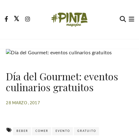
S
a
l
t
Pinta Magazine
El portal para tu tiempo libre
a
r
a
l
c
Día del Gourmet: eventos
o
n
culinarios gratuitos
t
e
28 MARZO , 2017
n
i
d
o
BEBER
COMER
EVENTO
GRATUITO