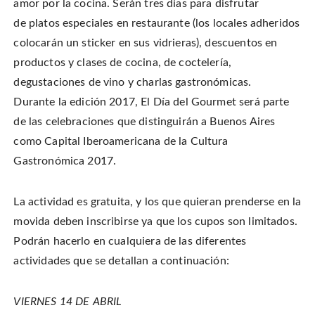
o
n
i
w
amor por la cocina. Serán tres días para disfrutar
w
d
n
w
)
o
d
i
de platos especiales en restaurante (los locales adheridos
w
o
n
)
w
d
colocarán un sticker en sus vidrieras), descuentos en
)
o
w
)
productos y clases de cocina, de coctelería,
degustaciones de vino y charlas gastronómicas.
Durante la edición 2017, El Día del Gourmet será parte
de las celebraciones que distinguirán a Buenos Aires
como Capital Iberoamericana de la Cultura
Gastronómica 2017.
La actividad es gratuita, y los que quieran prenderse en la
movida deben inscribirse ya que los cupos son limitados.
Podrán hacerlo en cualquiera de las diferentes
actividades que se detallan a continuación:
VIERNES 14 DE ABRIL