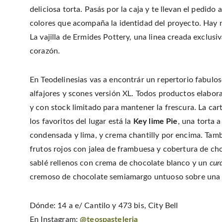
deliciosa torta. Pasás por la caja y te llevan el pedido
colores que acompaña la identidad del proyecto. Hay mes
La vajilla de Ermides Pottery, una linea creada exclusi
corazón.
En Teodelinesias vas a encontrár un repertorio fabulos
alfajores y scones versión XL. Todos productos elabor
y con stock limitado para mantener la frescura. La cart
los favoritos del lugar está la
Key lime Pie
, una torta 
condensada y lima, y crema chantilly por encima. Tamb
frutos rojos con jalea de frambuesa y cobertura de cho
sablé rellenos con crema de chocolate blanco y un
cur
cremoso de chocolate semiamargo untuoso sobre una b
Dónde: 14 a e/ Cantilo y 473 bis, City Bell
En Instagram:
@teospasteleria