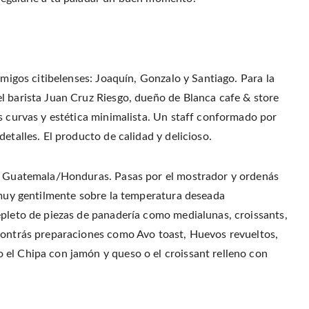
r
o
r
f
(
o
e
r
O
k
s
i
p
(
t
e
e
O
(
n
n
p
O
d
s
e
p
(
i
n
e
O
n
s
n
p
n
amigos citibelenses: Joaquín, Gonzalo y Santiago. Para la
i
s
e
e
n
i
n
w
n
n
s
l barista Juan Cruz Riesgo, dueño de Blanca cafe & store
w
e
n
i
i
w
e
n
s curvas y estética minimalista. Un staff conformado por
n
w
w
n
d
i
w
e
o
etalles. El producto de calidad y delicioso.
n
i
w
w
d
n
w
)
o
d
i
w
o
n
)
w
d
nd Guatemala/Honduras. Pasas por el mostrador y ordenás
)
o
w
r muy gentilmente sobre la temperatura deseada
)
epleto de piezas de panadería como medialunas, croissants,
ncontrás preparaciones como Avo toast, Huevos revueltos,
el Chipa con jamón y queso o el croissant relleno con