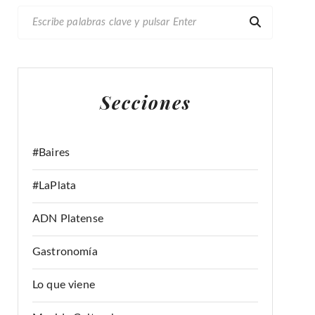
B
U
S
C
A
Secciones
R
:
#Baires
#LaPlata
ADN Platense
Gastronomía
Lo que viene