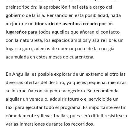
i
a
i
s
t
c
n
t
preinscripción; la aprobación final está a cargo del
t
e
t
o
e
b
e
a
gobierno de la isla. Pensando en esta posibilidad, nada
r
o
r
f
(
o
e
r
O
mejor que un
itinerario de aventura creado por los
k
s
i
p
(
t
e
e
O
(
n
lugareños
para todos aquellos que añoran el contacto
n
p
O
d
s
e
p
(
con la naturaleza, los espacios amplios y al aire libre, un
i
n
e
O
n
s
n
p
n
lugar seguro, además de quemar parte de la energía
i
s
e
e
n
i
n
w
n
n
s
acumulada en estos meses de cuarentena.
w
e
n
i
i
w
e
n
n
w
w
n
d
i
w
e
o
n
i
w
En Anguilla, es posible explorar de un extremo al otro las
w
d
n
w
)
o
d
i
diversas ofertas del destino, ya que es pequeña, mientras
w
o
n
)
w
d
se interactúa con su gente acogedora. Se recomienda
)
o
w
)
alquilar un vehículo, adquirir tours o el servicio de un
taxi para ejecutar todo el programa. Es importante vestir
cómodamente y llevar toallas, pues será difícil resistirse a
varias inmersiones durante los recorridos.