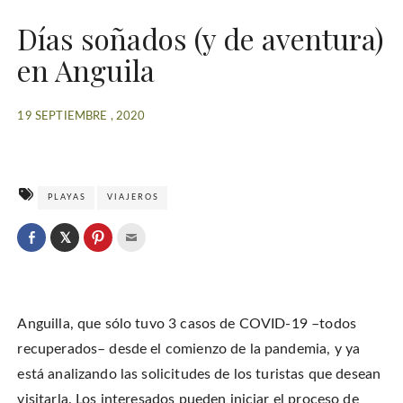
Días soñados (y de aventura)
en Anguila
19 SEPTIEMBRE , 2020
PLAYAS
VIAJEROS
C
l
C
C
C
i
l
l
l
c
i
i
i
k
c
c
c
t
k
k
k
o
t
t
t
s
o
o
o
h
Anguilla, que sólo tuvo 3 casos de COVID-19 –todos
s
s
e
a
h
h
m
r
a
a
a
recuperados– desde el comienzo de la pandemia, y ya
e
r
r
i
o
e
e
l
está analizando las solicitudes de los turistas que desean
n
o
o
t
T
n
n
h
w
visitarla. Los interesados pueden iniciar el proceso de
F
P
i