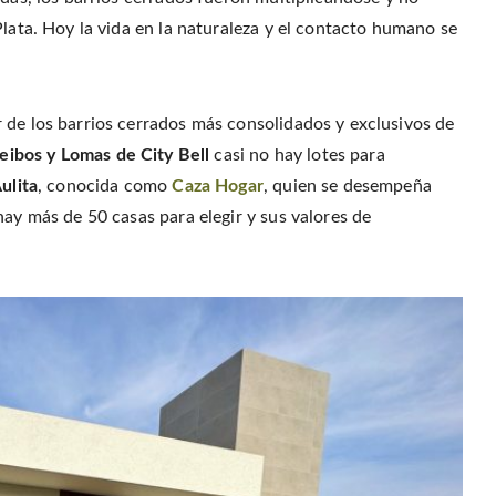
r
o
r
f
(
o
e
r
Plata. Hoy la vida en la naturaleza y el contacto humano se
O
k
s
i
p
(
t
e
e
O
(
n
n
p
O
d
s
e
p
(
i
n
e
O
n
s
n
p
 de los barrios cerrados más consolidados y exclusivos de
n
i
s
e
e
n
i
n
w
eibos y Lomas de City Bell
casi no hay lotes para
n
n
s
w
e
n
i
i
w
e
n
ulita
, conocida como
Caza Hogar
, quien se desempeña
n
w
w
n
d
i
w
e
hay más de 50 casas para elegir y sus valores de
o
n
i
w
w
d
n
w
)
o
d
i
w
o
n
)
w
d
)
o
w
)