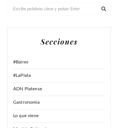
B
U
S
C
A
Secciones
R
:
#Baires
#LaPlata
ADN Platense
Gastronomía
Lo que viene