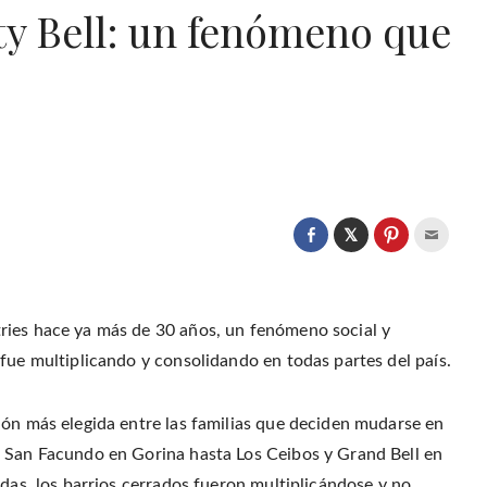
ty Bell: un fenómeno que
C
l
C
C
C
i
l
l
l
c
i
i
i
k
c
c
c
t
k
k
k
o
t
t
t
s
o
o
o
ries hace ya más de 30 años, un fenómeno social y
h
s
s
e
a
h
h
m
fue multiplicando y consolidando en todas partes del país.
r
a
a
a
e
r
r
i
o
e
e
l
n
o
o
t
T
n
n
h
ión más elegida entre las familias que deciden mudarse en
w
F
P
i
i
a
i
s
t
e San Facundo en Gorina hasta Los Ceibos y Grand Bell en
c
n
t
t
e
t
o
e
b
e
a
adas, los barrios cerrados fueron multiplicándose y no