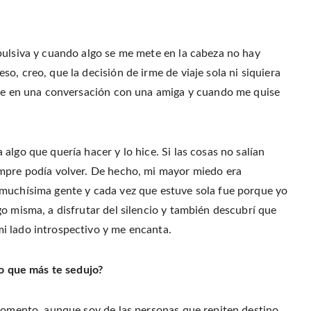
pulsiva y cuando algo se me mete en la cabeza no hay
o, creo, que la decisión de irme de viaje sola ni siquiera
aire en una conversación con una amiga y cuando me quise
algo que quería hacer y lo hice. Si las cosas no salían
empre podía volver. De hecho, mi mayor miedo era
 muchísima gente y cada vez que estuve sola fue porque yo
o misma, a disfrutar del silencio y también descubrí que
i lado introspectivo y me encanta.
no que más te sedujo?
 momento, aunque soy de las personas que repiten destino