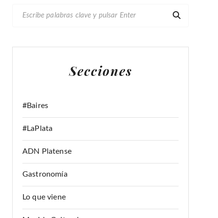
B
U
S
C
A
Secciones
R
:
#Baires
#LaPlata
ADN Platense
Gastronomía
Lo que viene