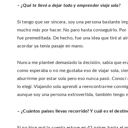
– ¿Qué te llevó a dejar todo y emprender viaje sola?
Si tengo que ser sincera, soy una persona bastante im
mucho más por hacer. No paro hasta conseguirlo. Por es
fue premeditada. De hecho, fue una idea que tiré al 
acordar ya tenía pasaje en mano.
Nunca me planteé demasiado la decisión, sabía que era 
como esperaba o no me gustaba eso de viajar sola, si
aburrirme por estar sola pero eso nunca pasó. Conocí
lo elegí. Viajando sola aprendí a reencontrarme conmig
aunque soy una persona extrovertida, también tengo m
– ¿Cuántos países llevas recorrido? Y cuál es el desti
Si no hice mal la cuenta estuve en 42 países hasta el