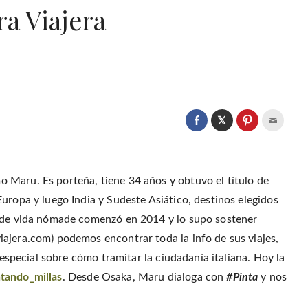
ra Viajera
C
l
C
C
C
i
l
l
l
c
i
i
i
k
c
c
c
t
k
k
k
o
t
t
t
s
o
o
o
 Maru. Es porteña, tiene 34 años y obtuvo el título de
h
s
s
e
a
h
h
m
uropa y luego India y Sudeste Asiático, destinos elegidos
r
a
a
a
e
r
r
i
o
o de vida nómade comenzó en 2014 y lo supo sostener
e
e
l
n
o
o
t
T
n
n
h
ajera.com) podemos encontrar toda la info de sus viajes,
w
F
P
i
i
a
i
s
 especial sobre cómo tramitar la ciudadanía italiana. Hoy la
t
c
n
t
t
e
t
o
e
tando_millas
. Desde Osaka, Maru dialoga con
#Pinta
y nos
b
e
a
r
o
r
f
(
o
e
r
O
k
s
i