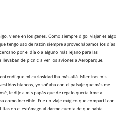
p
(
t
e
e
O
(
n
n
p
O
d
s
e
p
(
i
n
e
O
n
s
n
p
n
i
s
e
e
n
i
n
w
n
n
s
w
e
n
i
i
w
e
n
go, viene en los genes. Como siempre digo, viajar es algo
n
w
w
n
d
i
w
e
que tengo uso de razón siempre aprovechábamos los días
o
n
i
w
w
d
n
w
)
cercano por el día o a alguno más lejano para las
o
d
i
w
o
n
)
w
d
llevaban de picnic a ver los aviones a Aeroparque.
)
o
w
)
entendí que mi curiosidad iba más allá. Mientras mis
vestidos blancos, yo soñaba con el paisaje que más me
sé, le dije a mis papás que de regalo quería irme a
sa como increíble. Fue un viaje mágico que compartí con
illitas en el estómago al darme cuenta de que había