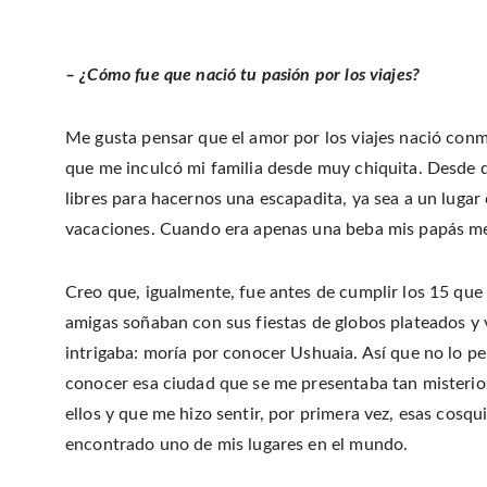
– ¿Cómo fue que nació tu pasión por los viajes?
Me gusta pensar que el amor por los viajes nació conmi
que me inculcó mi familia desde muy chiquita. Desde 
libres para hacernos una escapadita, ya sea a un lugar 
vacaciones. Cuando era apenas una beba mis papás me 
Creo que, igualmente, fue antes de cumplir los 15 que 
amigas soñaban con sus fiestas de globos plateados y 
intrigaba: moría por conocer Ushuaia. Así que no lo pen
conocer esa ciudad que se me presentaba tan misterio
ellos y que me hizo sentir, por primera vez, esas cosqu
encontrado uno de mis lugares en el mundo.