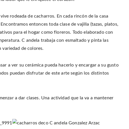
r
o
r
f
(
o
e
r
O
k
s
i
p
(
t
e
e
e vive rodeada de cacharros. En cada rincón de la casa
O
(
n
n
p
O
d
s
e
p
(
Encontramos entonces toda clase de vajilla (tazas, platos,
i
n
e
O
n
s
n
p
rativos para el hogar como floreros. Todo elaborado con
n
i
s
e
e
n
i
n
w
peratura. C andela trabaja con esmaltado y pinta las
n
n
s
w
e
n
i
i
w
e
n
n variedad de colores.
n
w
w
n
d
i
w
e
o
n
i
w
w
d
n
w
)
o
d
i
asar a ver su cerámica pueda hacerlo y encargar a su gusto
w
o
n
)
w
d
dos puedan disfrutar de este arte según los distintos
)
o
w
)
enzar a dar clases. Una actividad que la va a mantener