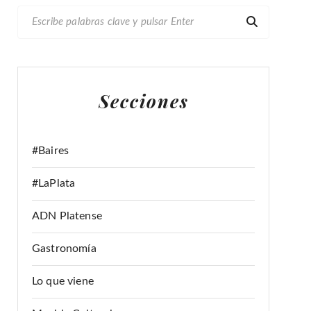
B
U
S
C
A
Secciones
R
:
#Baires
#LaPlata
ADN Platense
Gastronomía
Lo que viene