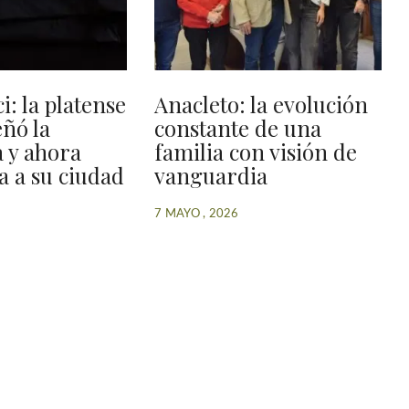
i: la platense
Anacleto: la evolución
ñó la
constante de una
a y ahora
familia con visión de
 a su ciudad
vanguardia
7 MAYO , 2026