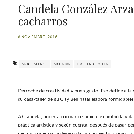
Candela González Arzac
cacharros
6 NOVIEMBRE , 2016
ADNPLATENSE
ARTISTAS
EMPRENDEDORES
Derroche de creatividad y buen gusto. Eso define a la
su casa-taller de su City Bell natal elabora formidable
A C andela, poner a cocinar cerámica le cambió la vid
práctica artística y según cuenta, después de pasar po
decidió comenzar a desarrollar un proyecto propio… un