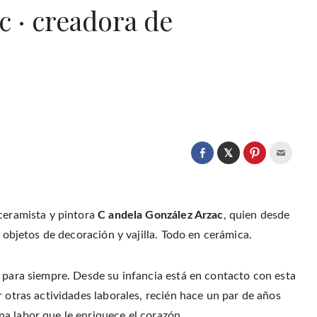
 · creadora de
C
l
C
C
C
i
l
l
l
c
i
i
i
k
c
c
c
t
k
k
k
o
t
t
t
s
o
o
o
 ceramista y pintora
C andela González Arzac
, quien desde
h
s
s
e
a
h
h
m
s objetos de decoración y vajilla. Todo en cerámica.
r
a
a
a
e
r
r
i
o
e
e
l
n
o
o
t
T
n
n
h
a para siempre. Desde su infancia está en contacto con esta
w
F
P
i
i
a
i
s
t
r otras actividades laborales, recién hace un par de años
c
n
t
t
e
t
o
e
b
e
a
a labor que le enriquece el corazón.