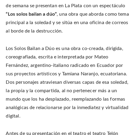
i
a
i
s
t
c
n
t
de semana se presentan en La Plata con un espectáculo
t
e
t
o
e
b
e
a
“Los solos bailan a dúo”
, una obra que aborda como tema
r
o
r
f
(
o
e
r
O
principal a la soledad y se sitúa en una oficina de correos
k
s
i
p
(
t
e
e
O
(
n
al borde de la destrucción.
n
p
O
d
s
e
p
(
i
n
e
O
n
s
n
p
n
i
s
e
Los Solos Bailan a Dúo es una obra co-creada, dirigida,
e
n
i
n
w
n
n
s
coreografiada, escrita e interpretada por Mateo
w
e
n
i
i
w
e
n
n
Fernández, argentino-italiano radicado en Ecuador por
w
w
n
d
i
w
e
o
n
i
w
sus proyectos artísticos y Tamiana Naranjo, ecuatoriana.
w
d
n
w
)
o
d
i
Dos personajes atraviesan diversas capas de esa soledad,
w
o
n
)
w
d
la propia y la compartida, al no pertenecer más a un
)
o
w
)
mundo que los ha desplazado, reemplazando las formas
analógicas de relacionarse por la inmediatez y virtualidad
digital.
Antes de su presentación en el teatro el teatro Telón