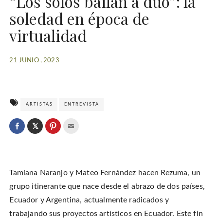
“Los solos bailan a dúo”: la
soledad en época de
virtualidad
21 JUNIO , 2023
ARTISTAS
ENTREVISTA
C
l
C
C
C
i
l
l
l
c
i
i
i
k
c
c
c
t
k
k
k
o
t
t
t
s
o
o
o
h
Tamiana Naranjo y Mateo Fernández hacen Rezuma, un
s
s
e
a
h
h
m
r
a
a
a
grupo itinerante que nace desde el abrazo de dos países,
e
r
r
i
o
e
e
l
Ecuador y Argentina, actualmente radicados y
n
o
o
t
T
n
n
h
w
trabajando sus proyectos artísticos en Ecuador. Este fin
F
P
i