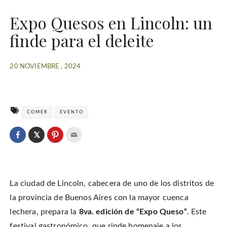
Expo Quesos en Lincoln: un
finde para el deleite
20 NOVIEMBRE , 2024
COMER
EVENTO
C
l
C
C
C
i
l
l
l
c
i
i
i
k
c
c
c
t
k
k
k
o
t
t
t
s
o
o
o
h
La ciudad de Lincoln, cabecera de uno de los distritos de
s
s
e
a
h
h
m
r
a
a
a
la provincia de Buenos Aires con la mayor cuenca
e
r
r
i
o
e
e
l
lechera, prepara la
8va. edición de “Expo Queso”
. Este
n
o
o
t
T
n
n
h
w
festival gastronómico, que rinde homenaje a los
F
P
i