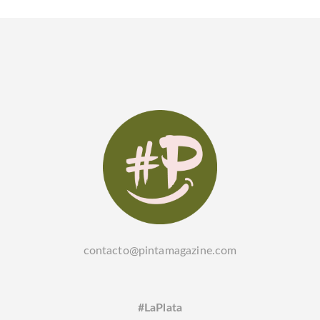
contacto@pintamagazine.com
#LaPlata