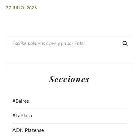
27 JULIO , 2026
B
U
S
C
A
Secciones
R
:
#Baires
#LaPlata
ADN Platense