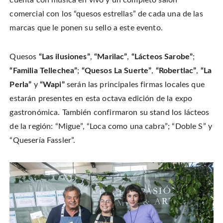
cuenta con música en vivo y un completo salón
comercial con los “quesos estrellas” de cada una de las
marcas que le ponen su sello a este evento.
Quesos
“Las ilusiones”
,
“Marilac”
,
“Lácteos Sarobe”
;
“Familia Tellechea”
;
“Quesos La Suerte”
,
“Robertlac”
,
“La
Perla”
y
“Wapi”
serán las principales firmas locales que
estarán presentes en esta octava edición de la expo
gastronómica. También confirmaron su stand los lácteos
de la región: “Migue”, “Loca como una cabra”; “Doble S” y
“Quesería Fassler”.