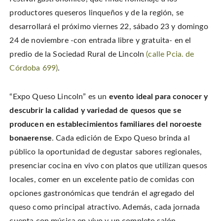
i
a
i
s
t
c
n
t
productores queseros linqueños y de la región, se
t
e
t
o
e
b
e
a
desarrollará el próximo viernes 22, sábado 23 y domingo
r
o
r
f
(
o
e
r
O
24 de noviembre -con entrada libre y gratuita- en el
k
s
i
p
(
t
e
e
O
(
n
predio de la Sociedad Rural de Lincoln
(calle Pcia. de
n
p
O
d
s
e
p
(
Córdoba 699)
.
i
n
e
O
n
s
n
p
n
i
s
e
e
n
i
n
w
n
n
s
“Expo Queso Lincoln” es un
evento ideal para conocer y
w
e
n
i
i
w
e
n
n
descubrir la calidad y variedad de quesos que se
w
w
n
d
i
w
e
o
n
i
w
producen en establecimientos familiares del noroeste
w
d
n
w
)
o
d
i
bonaerense
. Cada edición de Expo Queso brinda al
w
o
n
)
w
d
público la oportunidad de degustar sabores regionales,
)
o
w
)
presenciar cocina en vivo con platos que utilizan quesos
locales, comer en un excelente patio de comidas con
opciones gastronómicas que tendrán el agregado del
queso como principal atractivo. Además, cada jornada