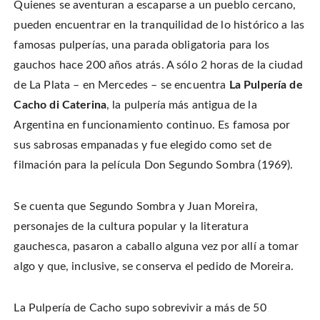
n
Quienes se aventuran a escaparse a un pueblo cercano,
o
o
t
T
n
n
h
w
F
P
i
pueden encuentrar en la tranquilidad de lo histórico a las
i
a
i
s
t
c
n
t
famosas pulperías, una parada obligatoria para los
t
e
t
o
e
b
e
a
r
gauchos hace 200 años atrás. A sólo 2 horas de la ciudad
o
r
f
(
o
e
r
O
k
s
i
de La Plata – en Mercedes – se encuentra
La Pulpería de
p
(
t
e
e
O
(
n
Cacho di Caterina
, la pulpería más antigua de la
n
p
O
d
s
e
p
(
i
Argentina en funcionamiento continuo. Es famosa por
n
e
O
n
s
n
p
n
i
s
e
sus sabrosas empanadas y fue elegido como set de
e
n
i
n
w
n
n
s
filmación para la película Don Segundo Sombra (1969).
w
e
n
i
i
w
e
n
n
w
w
n
d
i
w
e
o
n
i
w
Se cuenta que Segundo Sombra y Juan Moreira,
w
d
n
w
)
o
d
i
personajes de la cultura popular y la literatura
w
o
n
)
w
d
gauchesca, pasaron a caballo alguna vez por allí a tomar
)
o
w
)
algo y que, inclusive, se conserva el pedido de Moreira.
La Pulpería de Cacho supo sobrevivir a más de 50