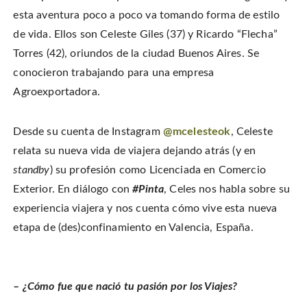
r
r
i
o
e
e
l
esta aventura poco a poco va tomando forma de estilo
n
o
o
t
T
n
n
h
w
de vida. Ellos son Celeste Giles (37) y Ricardo “Flecha”
F
P
i
i
a
i
s
t
c
n
t
Torres (42), oriundos de la ciudad Buenos Aires. Se
t
e
t
o
e
b
e
a
conocieron trabajando para una empresa
r
o
r
f
(
o
e
r
O
Agroexportadora.
k
s
i
p
(
t
e
e
O
(
n
n
p
O
d
s
e
p
(
i
Desde su cuenta de Instagram
@mcelesteok
, Celeste
n
e
O
n
s
n
p
n
i
s
e
relata su nueva vida de viajera dejando atrás (y en
e
n
i
n
w
n
n
s
standby
) su profesión como Licenciada en Comercio
w
e
n
i
i
w
e
n
n
Exterior. En diálogo con
#Pinta
, Celes nos habla sobre su
w
w
n
d
i
w
e
o
n
i
w
experiencia viajera y nos cuenta cómo vive esta nueva
w
d
n
w
)
o
d
i
etapa de (des)confinamiento en Valencia, España.
w
o
n
)
w
d
)
o
w
)
– ¿Cómo fue que nació tu pasión por los Viajes?