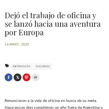
Dejó el trabajo de oficina y
se lanzó hacia una aventura
por Europa
16 MAYO , 2020
ENTREVISTA
VIAJEROS
C
l
C
C
C
i
l
l
l
c
i
i
i
k
c
c
c
t
k
k
k
o
t
t
t
s
o
o
o
h
Renunciaron a la vida de oficina en busca de su meta.
s
s
e
a
h
h
m
r
a
a
a
Hace pocos días cumplieron un año fuera de Argentina y
e