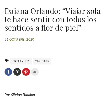
Daiana Orlando: “Viajar sola
te hace sentir con todos los
sentidos a flor de piel”
31 OCTUBRE , 2020
ENTREVISTA
VIAJEROS
C
l
C
C
C
i
l
l
l
c
i
i
i
k
c
c
c
t
k
k
k
o
t
t
t
s
o
o
o
h
Por Silvina Baldino
s
s
e
a
h
h
m
r
a
a
a
e
r
r
i
o
e
e
l