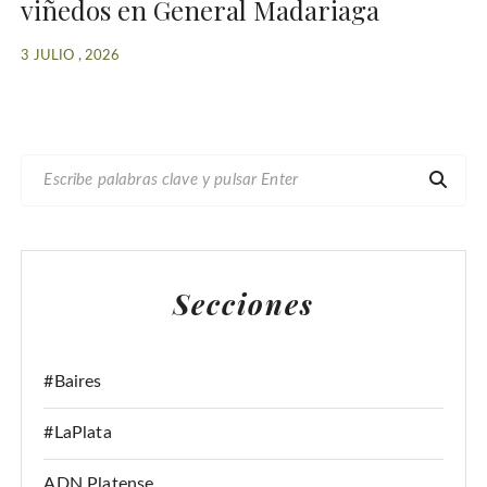
viñedos en General Madariaga
3 JULIO , 2026
B
U
S
C
A
Secciones
R
:
#Baires
#LaPlata
ADN Platense