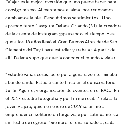
n
“Viajar es la mejor inversión que uno puede hacer para
o
o
t
T
n
n
h
w
F
P
i
consigo mismo. Alimentamos el alma, nos renovamos,
i
a
i
s
t
c
n
t
cambiamos la piel. Descubrimos sentimientos. ¡Uno
t
e
t
o
e
b
e
a
r
aprende tanto!” asegura Daiana Orlando (31), la creadora
o
r
f
(
o
e
r
O
k
s
i
de la cuenta de Instagram @pausando_el_tiempo. Y es
p
(
t
e
e
O
(
n
que a los 18 años llegó al Gran Buenos Aires desde San
n
p
O
d
s
e
p
(
i
Clemente del Tuyú para estudiar y trabajar. A partir de
n
e
O
n
s
n
p
n
i
s
e
allí, Daiana supo que quería conocer el mundo y viajar.
e
n
i
n
w
n
n
s
w
e
n
i
i
w
e
n
n
“Estudié varias cosas, pero por alguna razón terminaba
w
w
n
d
i
w
e
o
n
i
w
abandonando. Estudié canto lírico en el conservatorio
w
d
n
w
)
o
d
i
Julián Aguirre, y organización de eventos en el EAG. ¡En
w
o
n
)
w
d
el 2017 estudié fotografía y por fin me recibí!” relata la
)
o
w
)
joven viajera, quien en enero de 2019 se animó a
emprender en solitario un largo viaje por Latinoamérica
sin fecha de regreso. “Siempre fui una soñadora, cada