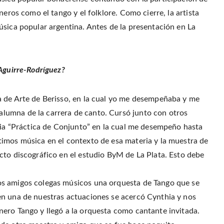
r
o
r
f
(
o
e
r
eros como el tango y el folklore. Como cierre, la artista
O
k
s
i
p
(
t
e
e
úsica popular argentina. Antes de la presentación en La
O
(
n
n
p
O
d
s
e
p
(
i
n
e
O
n
s
n
p
n
i
s
e
e
n
i
n
w
 Aguirre-Rodríguez?
n
n
s
w
e
n
i
i
w
e
n
n
w
w
n
d
i
w
e
o
 de Arte de Berisso, en la cual yo me desempeñaba y me
n
i
w
w
d
n
w
)
o
d
i
lumna de la carrera de canto. Cursó junto con otros
w
o
n
)
w
d
eria “Práctica de Conjunto” en la cual me desempeño hasta
)
o
w
imos música en el contexto de esa materia y la muestra de
)
cto discográfico en el estudio ByM de La Plata. Esto debe
os amigos colegas músicos una orquesta de Tango que se
en una de nuestras actuaciones se acercó Cynthia y nos
ero Tango y llegó a la orquesta como cantante invitada.