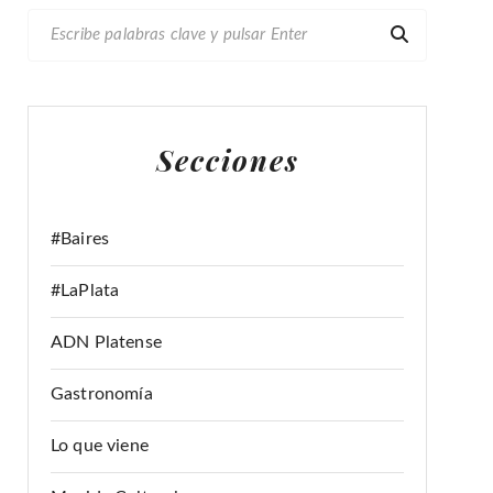
B
U
S
C
A
Secciones
R
:
#Baires
#LaPlata
ADN Platense
Gastronomía
Lo que viene