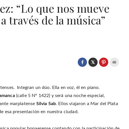
ez: “Lo que nos mueve
 a través de la música”
C
l
C
C
C
i
l
l
l
c
i
i
i
k
c
c
c
t
k
k
k
o
t
t
t
s
o
o
o
enses. Integran un dúo. Ella en voz, él en piano.
h
s
s
e
a
h
h
m
lamanca
(calle 5 N° 1422) y será una noche especial,
r
a
a
a
e
r
r
i
o
tante marplatense
Silvia Sab
. Ellos viajaron a Mar del Plata
e
e
l
n
o
o
t
T
n
n
h
de esa presentación en nuestra ciudad.
w
F
P
i
i
a
i
s
t
c
n
t
t
e
t
o
e
b
e
a
úsica popular bonaerense contando con la participación de