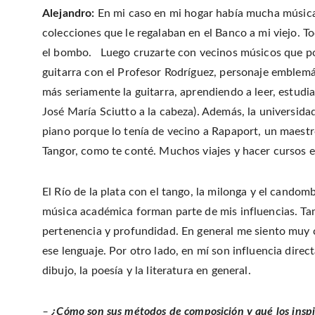
Alejandro:
En mi caso en mi hogar había mucha música,
colecciones que le regalaban en el Banco a mi viejo. T
el bombo. Luego cruzarte con vecinos músicos que por
guitarra con el Profesor Rodríguez, personaje emblemá
más seriamente la guitarra, aprendiendo a leer, estudi
José María Sciutto a la cabeza). Además, la universida
piano porque lo tenía de vecino a Rapaport, un maestr
Tangor, como te conté. Muchos viajes y hacer cursos en
El Río de la plata con el tango, la milonga y el candombe
música académica forman parte de mis influencias. Tam
pertenencia y profundidad. En general me siento muy 
ese lenguaje. Por otro lado, en mí son influencia direct
dibujo, la poesía y la literatura en general.
–
¿Cómo son sus métodos de composición y qué los inspi