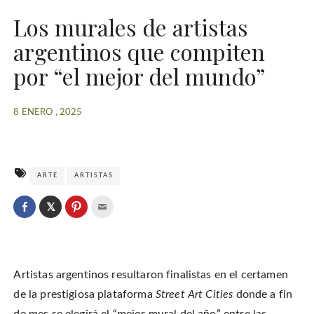
Los murales de artistas
argentinos que compiten
por “el mejor del mundo”
8 ENERO , 2025
ARTE
ARTISTAS
C
l
C
C
C
i
l
l
l
c
i
i
i
k
c
c
c
t
k
k
k
o
t
t
t
s
o
o
o
h
Artistas argentinos resultaron finalistas en el certamen
s
s
e
a
h
h
m
r
a
a
a
de la prestigiosa plataforma
Street Art Cities
donde a fin
e
r
r
i
o
e
e
l
de mes se elegirá el “mejor mural del año” entre las