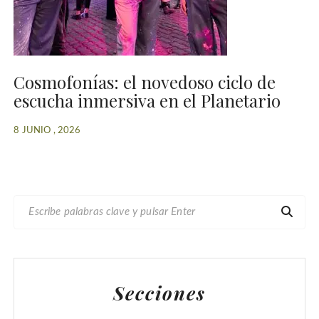
Cosmofonías: el novedoso ciclo de
escucha inmersiva en el Planetario
8 JUNIO , 2026
B
U
S
C
A
Secciones
R
: