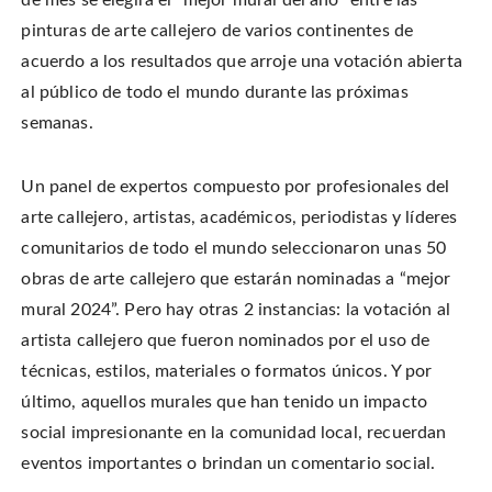
n
o
o
t
T
n
n
h
w
pinturas de arte callejero de varios continentes de
F
P
i
i
a
i
s
t
c
n
t
acuerdo a los resultados que arroje una votación abierta
t
e
t
o
e
b
e
a
al público de todo el mundo durante las próximas
r
o
r
f
(
o
e
r
O
semanas.
k
s
i
p
(
t
e
e
O
(
n
n
p
O
d
s
e
p
(
i
Un panel de expertos compuesto por profesionales del
n
e
O
n
s
n
p
n
i
s
e
arte callejero, artistas, académicos, periodistas y líderes
e
n
i
n
w
n
n
s
comunitarios de todo el mundo seleccionaron unas 50
w
e
n
i
i
w
e
n
n
obras de arte callejero que estarán nominadas a “mejor
w
w
n
d
i
w
e
o
n
i
w
mural 2024”. Pero hay otras 2 instancias: la votación al
w
d
n
w
)
o
d
i
artista callejero que fueron nominados por el uso de
w
o
n
)
w
d
técnicas, estilos, materiales o formatos únicos. Y por
)
o
w
)
último, aquellos murales que han tenido un impacto
social impresionante en la comunidad local, recuerdan
eventos importantes o brindan un comentario social.